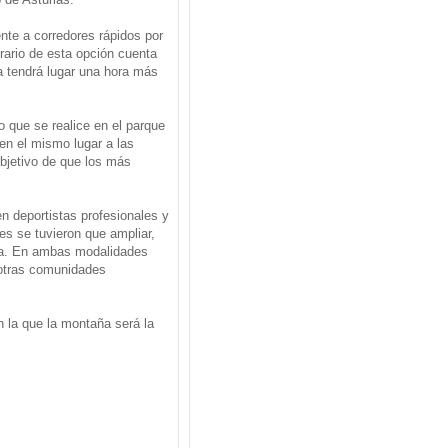
nte a corredores rápidos por
erario de esta opción cuenta
a tendrá lugar una hora más
o que se realice en el parque
 en el mismo lugar a las
objetivo de que los más
n deportistas profesionales y
es se tuvieron que ampliar,
era. En ambas modalidades
 otras comunidades
n la que la montaña será la