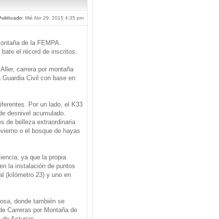
Publicado:
Mié Abr 29, 2015 4:35 pm
r Montaña de la FEMPA.
 bate el récord de inscritos.
 Aller, carrera por montaña
 Guardia Civil con base en
iferentes. Por un lado, el K33
 de desnivel acumulado.
s de belleza extraordinaria
vierno o el bosque de hayas
iencia, ya que la propia
en la instalación de puntos
al (kilómetro 23) y uno en
chosa, donde también se
 de Carreras por Montaña de
 de Asturias.