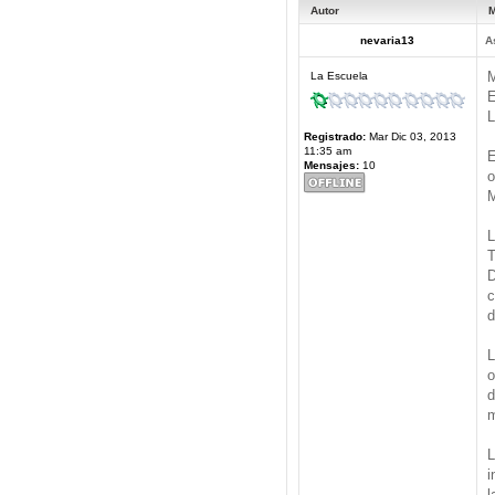
Autor
M
nevaria13
A
M
La Escuela
E
L
Registrado:
Mar Dic 03, 2013
11:35 am
E
Mensajes:
10
o
M
L
T
D
c
d
L
o
d
m
L
i
l