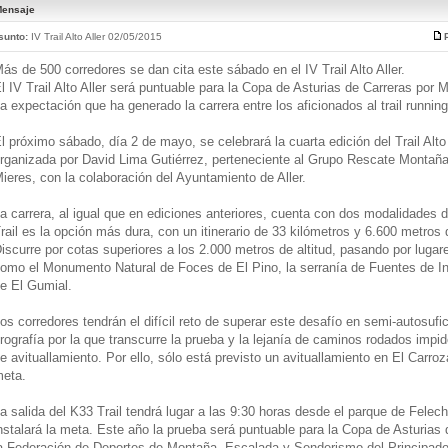
ensaje
sunto:
IV Trail Alto Aller 02/05/2015
ás de 500 corredores se dan cita este sábado en el IV Trail Alto Aller.
l IV Trail Alto Aller será puntuable para la Copa de Asturias de Carreras po
a expectación que ha generado la carrera entre los aficionados al trail running
l próximo sábado, día 2 de mayo, se celebrará la cuarta edición del Trail Alto
rganizada por David Lima Gutiérrez, perteneciente al Grupo Rescate Montaña
ieres, con la colaboración del Ayuntamiento de Aller.
a carrera, al igual que en ediciones anteriores, cuenta con dos modalidades d
rail es la opción más dura, con un itinerario de 33 kilómetros y 6.600 metros
iscurre por cotas superiores a los 2.000 metros de altitud, pasando por lugare
omo el Monumento Natural de Foces de El Pino, la serranía de Fuentes de In
e El Gumial.
os corredores tendrán el difícil reto de superar este desafío en semi-autosufic
rografía por la que transcurre la prueba y la lejanía de caminos rodados impid
e avituallamiento. Por ello, sólo está previsto un avituallamiento en El Carroz
eta.
a salida del K33 Trail tendrá lugar a las 9:30 horas desde el parque de Fele
nstalará la meta. Este año la prueba será puntuable para la Copa de Asturias
a Federación de Deportes de Montaña, Escalada y Senderismo del Principado