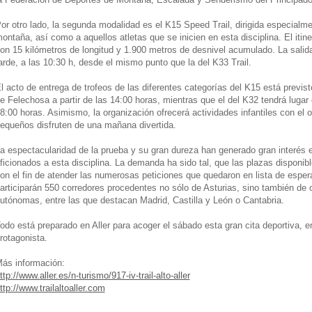
or otro lado, la segunda modalidad es el K15 Speed Trail, dirigida especialme
ontaña, así como a aquellos atletas que se inicien en esta disciplina. El itin
on 15 kilómetros de longitud y 1.900 metros de desnivel acumulado. La salid
arde, a las 10:30 h, desde el mismo punto que la del K33 Trail.
l acto de entrega de trofeos de las diferentes categorías del K15 está previst
e Felechosa a partir de las 14:00 horas, mientras que el del K32 tendrá lugar
8:00 horas. Asimismo, la organización ofrecerá actividades infantiles con el 
equeños disfruten de una mañana divertida.
a espectacularidad de la prueba y su gran dureza han generado gran interés e
ficionados a esta disciplina. La demanda ha sido tal, que las plazas disponibl
on el fin de atender las numerosas peticiones que quedaron en lista de esp
articiparán 550 corredores procedentes no sólo de Asturias, sino también de
utónomas, entre las que destacan Madrid, Castilla y León o Cantabria.
odo está preparado en Aller para acoger el sábado esta gran cita deportiva, e
rotagonista.
ás información:
ttp://www.aller.es/n-turismo/917-iv-trail-alto-aller
ttp://www.trailaltoaller.com