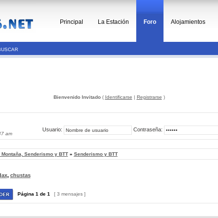
Principal
La Estación
Foro
Alojamientos
BUSCAR
Bienvenido Invitado
(
Identificarse
|
Registrarse
)
Usuario:
Contraseña:
47 am
, Montaña, Senderismo y BTT
»
Senderismo y BTT
dax
,
chustas
Página
1
de
1
[ 3 mensajes ]