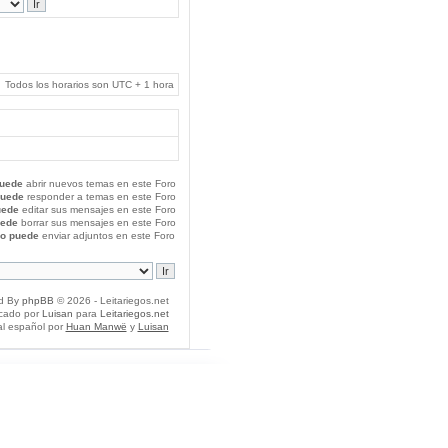
Todos los horarios son UTC + 1 hora
uede
abrir nuevos temas en este Foro
puede
responder a temas en este Foro
uede
editar sus mensajes en este Foro
uede
borrar sus mensajes en este Foro
o puede
enviar adjuntos en este Foro
d By
phpBB
© 2026 - Leitariegos.net
icado por
Luisan
para
Leitariegos.net
al español por
Huan Manwë
y
Luisan