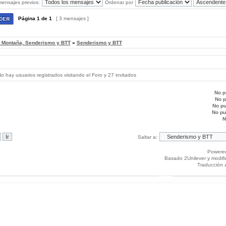
mensajes previos:
Ordenar por
Página
1
de
1
[ 3 mensajes ]
, Montaña, Senderismo y BTT
»
Senderismo y BTT
 hay usuarios registrados visitando el Foro y 27 invitados
No p
No 
No p
No p
N
Saltar a:
Powere
Basado 2Unilever y modif
Traducción 