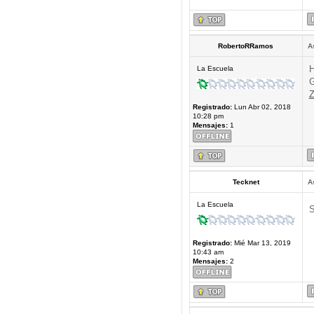
RobertoRRamos
A
H
La Escuela
G
Z
Registrado:
Lun Abr 02, 2018
10:28 pm
Mensajes:
1
Tecknet
A
La Escuela
S
Registrado:
Mié Mar 13, 2019
10:43 am
Mensajes:
2