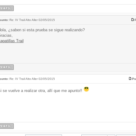
sunto:
Re: IV Trail Alto Aller 02/05/2015
P
ola, ¿saben si esta prueba se sigue realizando?
racias,
apatillas Trail
sunto:
Re: IV Trail Alto Aller 02/05/2015
Pu
i se vuelve a realizar otra, allí que me apunto!!