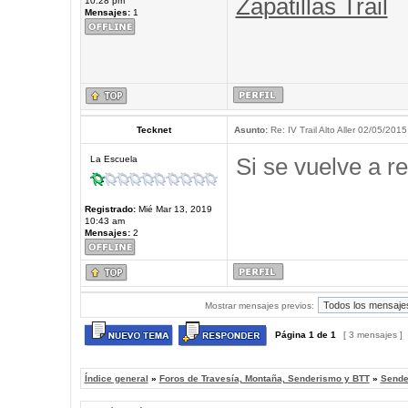
Zapatillas Trail
10:28 pm
Mensajes:
1
Tecknet
Asunto:
Re: IV Trail Alto Aller 02/05/2015
Si se vuelve a re
La Escuela
Registrado:
Mié Mar 13, 2019
10:43 am
Mensajes:
2
Mostrar mensajes previos:
Página
1
de
1
[ 3 mensajes ]
Índice general
»
Foros de Travesía, Montaña, Senderismo y BTT
»
Sende