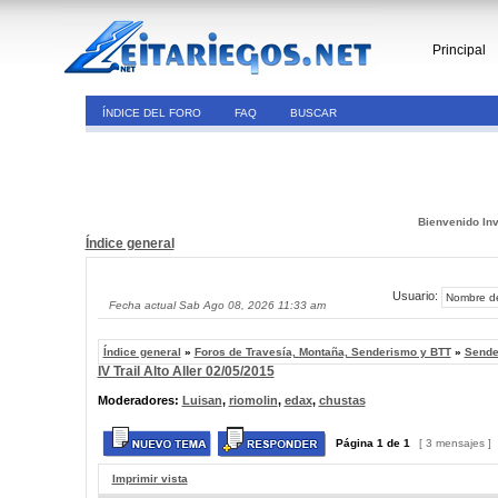
Principal
ÍNDICE DEL FORO
FAQ
BUSCAR
Bienvenido Inv
Índice general
Usuario:
Fecha actual Sab Ago 08, 2026 11:33 am
Índice general
»
Foros de Travesía, Montaña, Senderismo y BTT
»
Sende
IV Trail Alto Aller 02/05/2015
Moderadores:
Luisan
,
riomolin
,
edax
,
chustas
Página
1
de
1
[ 3 mensajes ]
Imprimir vista