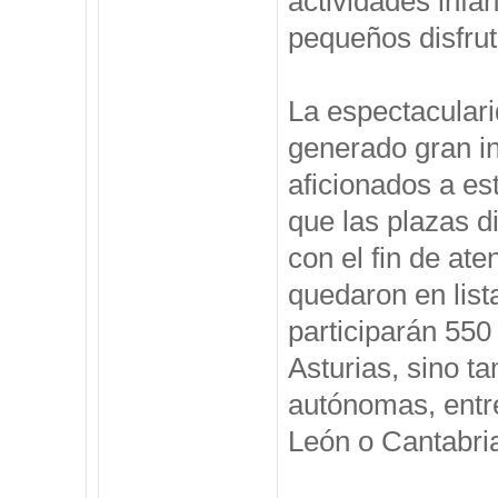
actividades infan
pequeños disfru
La espectaculari
generado gran in
aficionados a es
que las plazas d
con el fin de at
quedaron en lis
participarán 550
Asturias, sino 
autónomas, entre
León o Cantabri