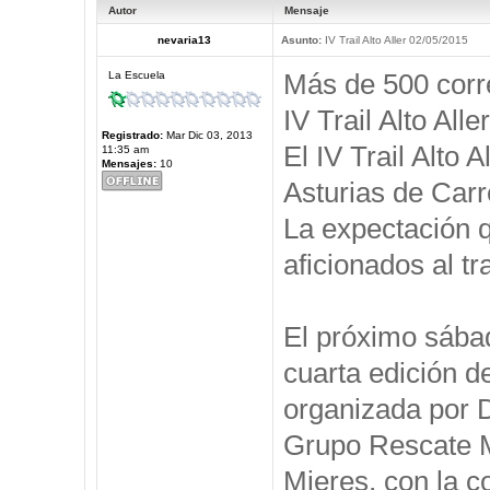
Autor
Mensaje
nevaria13
Asunto:
IV Trail Alto Aller 02/05/2015
Más de 500 corre
La Escuela
IV Trail Alto Aller
Registrado:
Mar Dic 03, 2013
El IV Trail Alto 
11:35 am
Mensajes:
10
Asturias de Car
La expectación q
aficionados al tr
El próximo sábad
cuarta edición de
organizada por D
Grupo Rescate M
Mieres, con la c