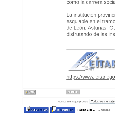
como la carrera socia
La institución provin
esquiable en el tramo
de León, Asturias, Gal
disfrutando de las ins
_________________
https://www.leitarieg
Mostrar mensajes previos:
Página
1
de
1
[ 1 mensaje ]