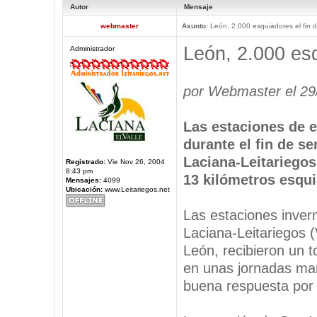
Autor
Mensaje
webmaster
Asunto:
León, 2.000 esquiadores el fin
León, 2.000 es
Administrador
por Webmaster el 29
Las estaciones de e
durante el fin de se
Laciana-Leitariegos
Registrado:
Vie Nov 26, 2004
8:43 pm
13 kilómetros esqui
Mensajes:
4099
Ubicación:
www.Leitariegos.net
Las estaciones invern
Laciana-Leitariegos (
León, recibieron un t
en unas jornadas mar
buena respuesta por p