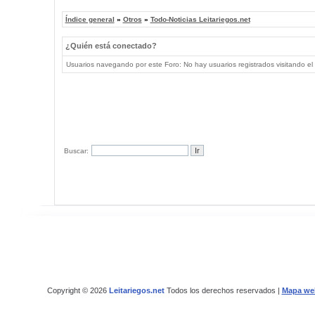
Índice general
»
Otros
»
Todo-Noticias Leitariegos.net
¿Quién está conectado?
Usuarios navegando por este Foro: No hay usuarios registrados visitando el 
Buscar:
Copyright © 2026
Leitariegos.net
Todos los derechos reservados |
Mapa we