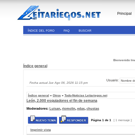
Principal
ÍNDICE DEL FORO
FAQ
BUSCAR
Bienvenido Inv
Índice general
Usuario:
Fecha actual Jue Ago 06, 2026 11:15 pm
Índice general
»
Otros
»
Todo-Noticias Leitariegos.net
León, 2.000 esquiadores el fin de semana
Moderadores:
Luisan
,
riomolin
,
edax
,
chustas
Página
1
de
1
[ 1 mensaje ]
Imprimir vista