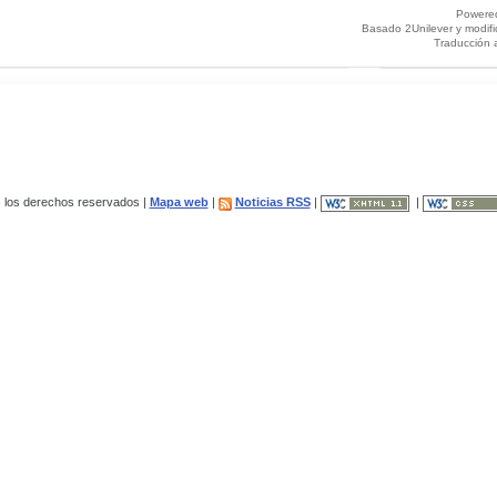
Powere
Basado 2Unilever y modif
Traducción 
los derechos reservados |
Mapa web
|
Noticias RSS
|
|