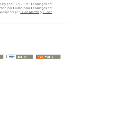
d By
phpBB
© 2026 - Leitariegos.net
icado por
Luisan
para
Leitariegos.net
al español por
Huan Manwë
y
Luisan
|
|