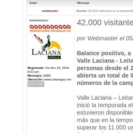
Autor
Mensaje
webmaster
Asunto:
42.000 visitantes en la tempora
42.000 visitant
Administrador
por Webmaster el 05
Balance positivo, a 
Valle Laciana - Leit
personas desde el 
Registrado:
Vie Nov 26, 2004
8:43 pm
abierta un total de 
Mensajes:
4099
Ubicación:
www.Leitariegos.net
números de la camp
Valle Laciana – Leita
inició la temporada el
estuvieron disponible
más que en la tempor
superar los 11.000 u