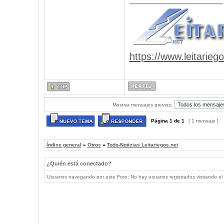
https://www.leitarieg
Mostrar mensajes previos:
Página
1
de
1
[ 1 mensaje ]
Índice general
»
Otros
»
Todo-Noticias Leitariegos.net
¿Quién está conectado?
Usuarios navegando por este Foro: No hay usuarios registrados visitando el 