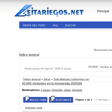
Principal
ÍNDICE DEL FORO
FAQ
BUSCAR
Bienvenido Inv
Índice general
Usuario:
Fecha actual Vie Ago 07, 2026 5:19 pm
Índice general
»
Otros
»
Todo-Noticias Leitariegos.net
42.000 visitantes en la temporada 2025/26
Moderadores:
Luisan
,
riomolin
,
edax
,
chustas
Página
1
de
1
[ 1 mensaje ]
Imprimir vista