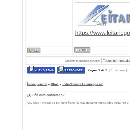
https://www.leitarieg
Mostrar mensajes previos:
Página
1
de
1
[ 1 mensaje ]
Índice general
»
Otros
»
Todo-Noticias Leitariegos.net
¿Quién está conectado?
Usuarios navegando por este Foro: No hay usuarios registrados visitando el 