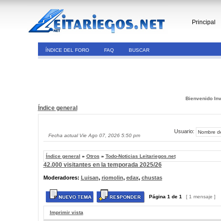
Principal
ÍNDICE DEL FORO
FAQ
BUSCAR
Bienvenido Inv
Índice general
Usuario:
Fecha actual Vie Ago 07, 2026 5:50 pm
Índice general
»
Otros
»
Todo-Noticias Leitariegos.net
42.000 visitantes en la temporada 2025/26
Moderadores:
Luisan
,
riomolin
,
edax
,
chustas
Página
1
de
1
[ 1 mensaje ]
Imprimir vista