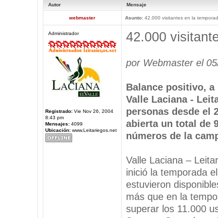
Autor
Mensaje
webmaster
Asunto:
42.000 visitantes en la tempora
42.000 visitant
Administrador
por Webmaster el 05
Balance positivo, a 
Valle Laciana - Leit
personas desde el 
Registrado:
Vie Nov 26, 2004
8:43 pm
abierta un total de 
Mensajes:
4099
Ubicación:
www.Leitariegos.net
números de la camp
Valle Laciana – Leita
inició la temporada el
estuvieron disponible
más que en la tempor
superar los 11.000 u