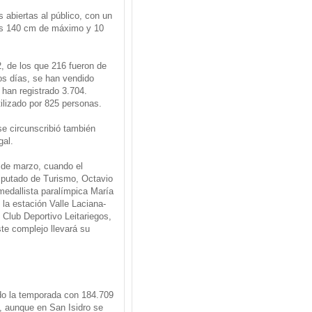
 abiertas al público, con un
os 140 cm de máximo y 10
 de los que 216 fueron de
os días, se han vendido
 han registrado 3.704.
ilizado por 825 personas.
se circunscribió también
gal.
 de marzo, cuando el
diputado de Turismo, Octavio
medallista paralímpica María
la estación Valle Laciana-
l Club Deportivo Leitariegos,
te complejo llevará su
do la temporada con 184.709
, aunque en San Isidro se