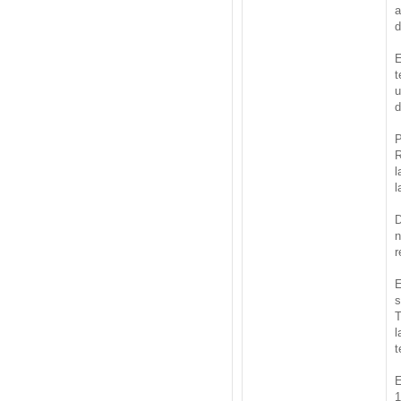
a
d
E
t
u
d
P
R
l
l
D
n
r
E
s
T
l
t
E
1