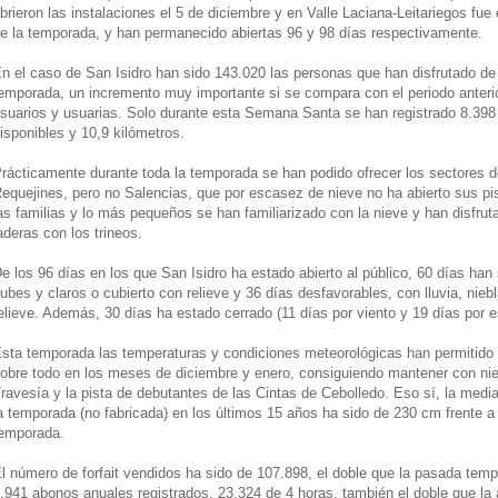
brieron las instalaciones el 5 de diciembre y en Valle Laciana-Leitariegos fue e
e la temporada, y han permanecido abiertas 96 y 98 días respectivamente.
n el caso de San Isidro han sido 143.020 las personas que han disfrutado de 
emporada, un incremento muy importante si se compara con el periodo anteri
suarios y usuarias. Solo durante esta Semana Santa se han registrado 8.398 
isponibles y 10,9 kilómetros.
rácticamente durante toda la temporada se han podido ofrecer los sectores d
equejines, pero no Salencias, que por escasez de nieve no ha abierto sus pi
as familias y lo más pequeños se han familiarizado con la nieve y han disfru
aderas con los trineos.
e los 96 días en los que San Isidro ha estado abierto al público, 60 días han 
ubes y claros o cubierto con relieve y 36 días desfavorables, con lluvia, niebl
elieve. Además, 30 días ha estado cerrado (11 días por viento y 19 días por 
sta temporada las temperaturas y condiciones meteorológicas han permitido 
obre todo en los meses de diciembre y enero, consiguiendo mantener con niev
ravesía y la pista de debutantes de las Cintas de Cebolledo. Eso sí, la med
a temporada (no fabricada) en los últimos 15 años ha sido de 230 cm frente 
emporada.
l número de forfait vendidos ha sido de 107.898, el doble que la pasada te
.941 abonos anuales registrados, 23.324 de 4 horas, también el doble que la a