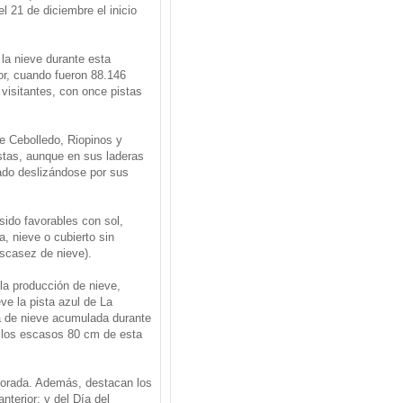
l 21 de diciembre el inicio
la nieve durante esta
or, cuando fueron 88.146
visitantes, con once pistas
e Cebolledo, Riopinos y
stas, aunque en sus laderas
tado deslizándose por sus
sido favorables con sol,
a, nieve o cubierto sin
escasez de nieve).
la producción de nieve,
e la pista azul de La
ia de nieve acumulada durante
a los escasos 80 cm de esta
mporada. Además, destacan los
nterior; y del Día del