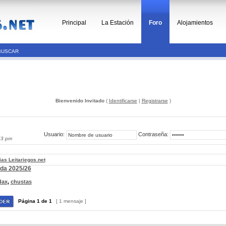
Principal
La Estación
Foro
Alojamientos
BUSCAR
Bienvenido Invitado
(
Identificarse
|
Registrarse
)
Usuario:
Contraseña:
53 pm
ias Leitariegos.net
ada 2025/26
dax
,
chustas
Página
1
de
1
[ 1 mensaje ]