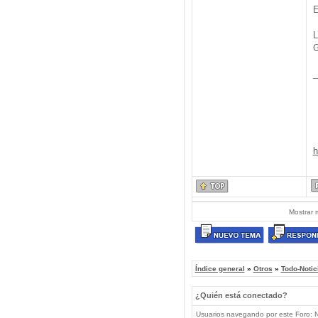
E
L
G
_
h
Mostrar 
Índice general
»
Otros
»
Todo-Notic
¿Quién está conectado?
Usuarios navegando por este Foro: No