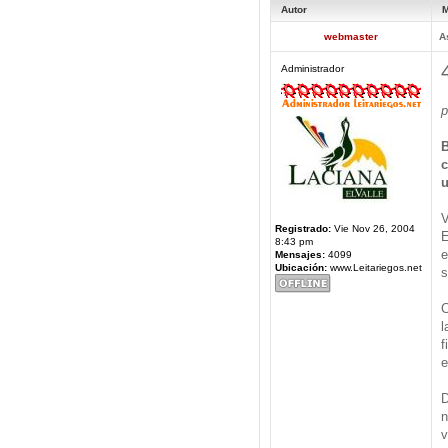
Autor
M
webmaster
A
Administrador
p
B
c
u
V
Registrado:
Vie Nov 26, 2004
E
8:43 pm
e
Mensajes:
4099
Ubicación:
www.Leitariegos.net
s
C
l
f
e
D
n
v