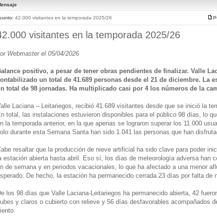
ensaje
sunto:
42.000 visitantes en la temporada 2025/26
P
42.000 visitantes en la temporada 2025/26
or Webmaster el 05/04/2026
alance positivo, a pesar de tener obras pendientes de finalizar. Valle Lac
ontabilizado un total de 41.689 personas desde el 21 de diciembre. La e
n total de 98 jornadas. Ha multiplicado casi por 4 los números de la ca
alle Laciana – Leitariegos, recibió 41.689 visitantes desde que se inició la t
n total, las instalaciones estuvieron disponibles para el público 98 días, lo
n la temporada anterior, en la que apenas se lograron superar los 11.000 usu
olo durante esta Semana Santa han sido 1.041 las personas que han disfruta
abe resaltar que la producción de nieve artificial ha sido clave para poder in
a estación abierta hasta abril. Eso sí, los días de meteorología adversa han 
in de semana y en periodos vacacionales, lo que ha afectado a una menor afl
sperado. De hecho, la estación ha permanecido cerrada 23 días por falta de n
e los 98 días que Valle Laciana-Leitariegos ha permanecido abierta, 42 fueron
ubes y claros o cubierto con relieve y 56 días desfavorables acompañados de 
iento.