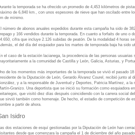
urante la temporada se ha ofrecido un promedio de 4,453 kilómetros de pistas
áximo de 6,840 km., con unos espesores de nieve que han oscilado entre l
m de mínimo.
l número de abonos anuales expedidos durante esta campaña ha sido de 382,
repago y 166 vendidos durante la temporada. En cuanto a forfaits de uno o d
4.650, cifra que incluye 2.126 subidas de peatón. De la modalidad 4 horas se
demás, el del día del esquiador para los martes de temporada baja ha sido ut
n el caso de la estación lacianega, la procedencia de las personas usuarias 
ayoritariamente a la comunidad de Castilla y León, Galicia, Asturias, y Portu
no de los momentos más importantes de la temporada se vivió el pasado 18
residente de la Diputación de León, Gerardo Álvarez Courel, recibió junto al 
onzález, y a la responsable de Juventud y Deportes, Patricia Martínez, a la 
artín-Granizo. Una deportista que se inició su formación como esquiadora en 
eitariegos, que visitó diez días después coincidiendo con la carrera social de
ue sirvió también como homenaje. De hecho, el estadio de competición de es
ombre a partir de ahora.
San Isidro
as dos estaciones de esquí gestionadas por la Diputación de León han cerra
isitantes desde que comenzara la campaña el 1 de diciembre del año pasado