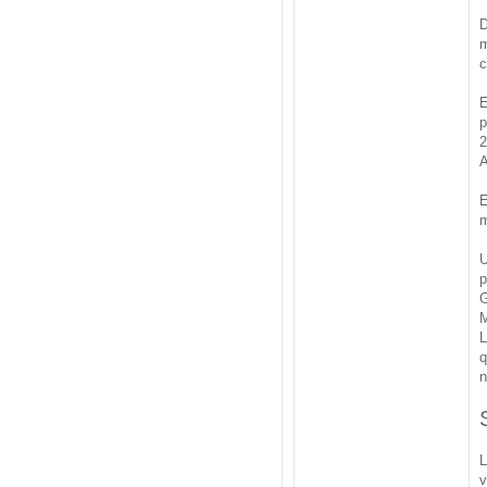
D
m
c
E
p
2
A
E
m
U
p
G
M
L
q
n
L
v