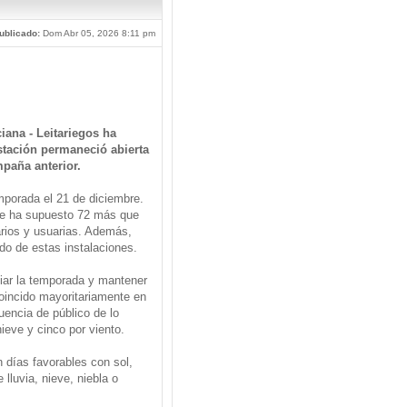
ublicado:
Dom Abr 05, 2026 8:11 pm
iana - Leitariegos ha
stación permaneció abierta
mpaña anterior.
emporada el 21 de diciembre.
 que ha supuesto 72 más que
arios y usuarias. Además,
do de estas instalaciones.
iciar la temporada y mantener
coincido mayoritariamente en
uencia de público de lo
ieve y cinco por viento.
 días favorables con sol,
lluvia, nieve, niebla o