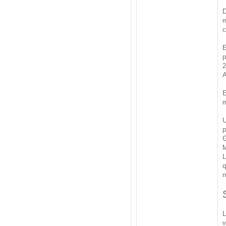
D
m
c
E
p
2
A
E
m
U
p
G
M
L
q
n
L
v