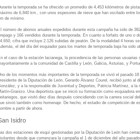
urante la temporada se ha ofrecido un promedio de 4,453 kilómetros de pistas
áximo de 6,840 km., con unos espesores de nieve que han oscilado entre l
m de mínimo.
l número de abonos anuales expedidos durante esta campaña ha sido de 382,
repago y 166 vendidos durante la temporada. En cuanto a forfaits de uno o d
4.650, cifra que incluye 2.126 subidas de peatón. De la modalidad 4 horas se
demás, el del día del esquiador para los martes de temporada baja ha sido ut
n el caso de la estación lacianega, la procedencia de las personas usuarias 
ayoritariamente a la comunidad de Castilla y León, Galicia, Asturias, y Portu
no de los momentos más importantes de la temporada se vivió el pasado 18
residente de la Diputación de León, Gerardo Álvarez Courel, recibió junto al 
onzález, y a la responsable de Juventud y Deportes, Patricia Martínez, a la 
artín-Granizo. Una deportista que se inició su formación como esquiadora en 
eitariegos, que visitó diez días después coincidiendo con la carrera social de
ue sirvió también como homenaje. De hecho, el estadio de competición de es
ombre a partir de ahora.
San Isidro
as dos estaciones de esquí gestionadas por la Diputación de León han cerra
isitantes desde que comenzara la campaña el 1 de diciembre del año pasado