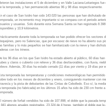
brieron las instalaciones el 5 de diciembre y en Valle Laciana-Leitariegos fue e
e la temporada, y han permanecido abiertas 96 y 98 días respectivamente.
n el caso de San Isidro han sido 143.020 las personas que han disfrutado de 
emporada, un incremento muy importante si se compara con el periodo anteri
suarios y usuarias. Solo durante esta Semana Santa se han registrado 8.398 
isponibles y 10,9 kilómetros.
rácticamente durante toda la temporada se han podido ofrecer los sectores d
equejines, pero no Salencias, que por escasez de nieve no ha abierto sus pi
as familias y lo más pequeños se han familiarizado con la nieve y han disfru
aderas con los trineos.
e los 96 días en los que San Isidro ha estado abierto al público, 60 días han 
ubes y claros o cubierto con relieve y 36 días desfavorables, con lluvia, niebl
elieve. Además, 30 días ha estado cerrado (11 días por viento y 19 días por 
sta temporada las temperaturas y condiciones meteorológicas han permitido 
obre todo en los meses de diciembre y enero, consiguiendo mantener con niev
ravesía y la pista de debutantes de las Cintas de Cebolledo. Eso sí, la med
a temporada (no fabricada) en los últimos 15 años ha sido de 230 cm frente 
emporada.
l número de forfait vendidos ha sido de 107.898, el doble que la pasada te
.941 abonos anuales registrados, 23.324 de 4 horas, también el doble que la a