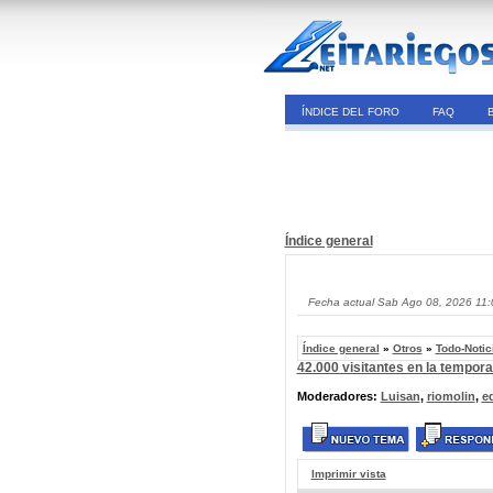
ÍNDICE DEL FORO
FAQ
Índice general
Fecha actual Sab Ago 08, 2026 11
Índice general
»
Otros
»
Todo-Notic
42.000 visitantes en la tempor
Moderadores:
Luisan
,
riomolin
,
e
Imprimir vista