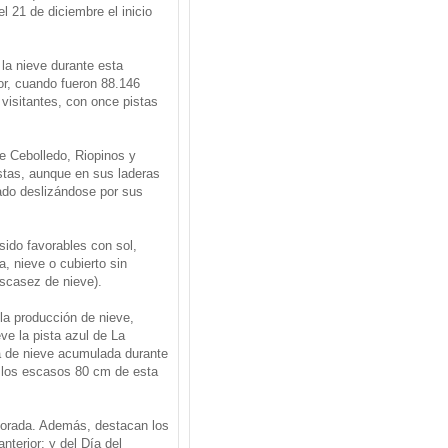
l 21 de diciembre el inicio
la nieve durante esta
or, cuando fueron 88.146
visitantes, con once pistas
e Cebolledo, Riopinos y
stas, aunque en sus laderas
tado deslizándose por sus
sido favorables con sol,
a, nieve o cubierto sin
escasez de nieve).
la producción de nieve,
e la pista azul de La
ia de nieve acumulada durante
a los escasos 80 cm de esta
mporada. Además, destacan los
nterior; y del Día del