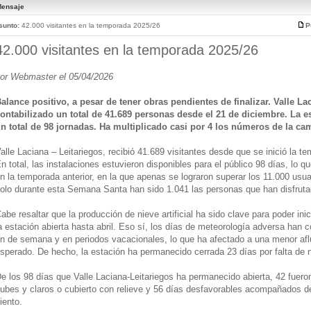
ensaje
sunto:
42.000 visitantes en la temporada 2025/26
P
42.000 visitantes en la temporada 2025/26
or Webmaster el 05/04/2026
alance positivo, a pesar de tener obras pendientes de finalizar. Valle Lac
ontabilizado un total de 41.689 personas desde el 21 de diciembre. La e
n total de 98 jornadas. Ha multiplicado casi por 4 los números de la ca
alle Laciana – Leitariegos, recibió 41.689 visitantes desde que se inició la t
n total, las instalaciones estuvieron disponibles para el público 98 días, lo
n la temporada anterior, en la que apenas se lograron superar los 11.000 usu
olo durante esta Semana Santa han sido 1.041 las personas que han disfruta
abe resaltar que la producción de nieve artificial ha sido clave para poder in
a estación abierta hasta abril. Eso sí, los días de meteorología adversa han 
in de semana y en periodos vacacionales, lo que ha afectado a una menor afl
sperado. De hecho, la estación ha permanecido cerrada 23 días por falta de n
e los 98 días que Valle Laciana-Leitariegos ha permanecido abierta, 42 fueron
ubes y claros o cubierto con relieve y 56 días desfavorables acompañados de 
iento.