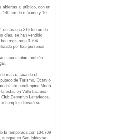
 abiertas al público, con un
os 140 cm de máximo y 10
 de los que 216 fueron de
os días, se han vendido
 han registrado 3.704.
ilizado por 825 personas.
se circunscribió también
gal.
 de marzo, cuando el
diputado de Turismo, Octavio
medallista paralímpica María
la estación Valle Laciana-
l Club Deportivo Leitariegos,
te complejo llevará su
do la temporada con 184.709
, aunque en San Isidro se