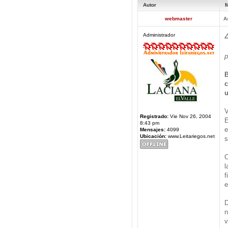
Autor
M
webmaster
A
Administrador
p
B
c
u
V
Registrado:
Vie Nov 26, 2004
E
8:43 pm
e
Mensajes:
4099
Ubicación:
www.Leitariegos.net
s
C
l
f
e
D
n
v