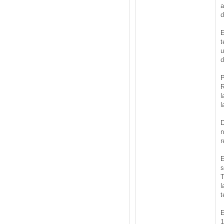
a
d
E
t
u
d
P
R
l
l
D
n
r
E
s
T
l
t
E
1