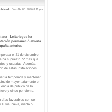
ublicado:
Dom Abr 05, 2026 8:11 pm
iana - Leitariegos ha
stación permaneció abierta
mpaña anterior.
emporada el 21 de diciembre.
 que ha supuesto 72 más que
arios y usuarias. Además,
do de estas instalaciones.
iciar la temporada y mantener
coincido mayoritariamente en
uencia de público de lo
ieve y cinco por viento.
 días favorables con sol,
lluvia, nieve, niebla o