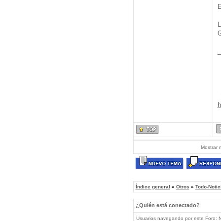
E
L
G
_
h
Mostrar 
Índice general
»
Otros
»
Todo-Notic
¿Quién está conectado?
Usuarios navegando por este Foro: No