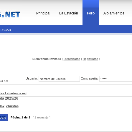
Principal
La Estación
Foro
Alojamientos
BUSCAR
Bienvenido Invitado
(
Identificarse
|
Registrarse
)
Usuario:
Contraseña:
:03 am
ias Leitariegos.net
ada 2025/26
dax
,
chustas
Página
1
de
1
[ 1 mensaje ]