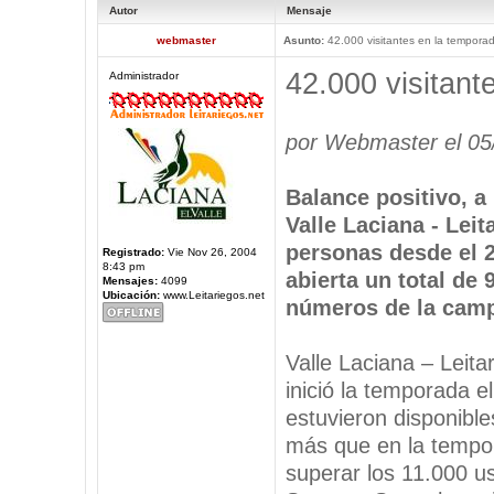
Autor
Mensaje
webmaster
Asunto:
42.000 visitantes en la tempora
42.000 visitant
Administrador
por Webmaster el 05
Balance positivo, a 
Valle Laciana - Leit
personas desde el 
Registrado:
Vie Nov 26, 2004
8:43 pm
abierta un total de 
Mensajes:
4099
Ubicación:
www.Leitariegos.net
números de la camp
Valle Laciana – Leita
inició la temporada el
estuvieron disponible
más que en la tempor
superar los 11.000 u