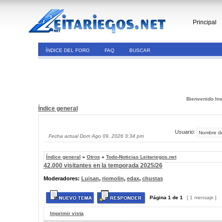
Principal
ÍNDICE DEL FORO
FAQ
BUSCAR
Bienvenido Inv
Índice general
Usuario:
Fecha actual Dom Ago 09, 2026 3:34 pm
Índice general
»
Otros
»
Todo-Noticias Leitariegos.net
42.000 visitantes en la temporada 2025/26
Moderadores:
Luisan
,
riomolin
,
edax
,
chustas
Página
1
de
1
[ 1 mensaje ]
Imprimir vista