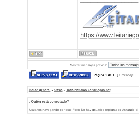
https://www.leitarieg
Mostrar mensajes previos:
Página
1
de
1
[ 1 mensaje ]
Índice general
»
Otros
»
Todo-Noticias Leitariegos.net
¿Quién está conectado?
Usuarios navegando por este Foro: No hay usuarios registrados visitando el 