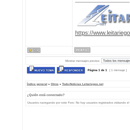
https://www.leitarieg
Mostrar mensajes previos:
Página
1
de
1
[ 1 mensaje ]
Índice general
»
Otros
»
Todo-Noticias Leitariegos.net
¿Quién está conectado?
Usuarios navegando por este Foro: No hay usuarios registrados visitando el 