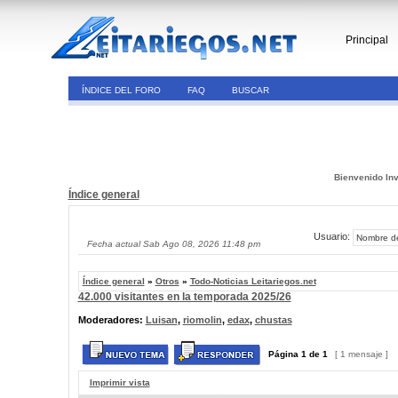
Principal
ÍNDICE DEL FORO
FAQ
BUSCAR
Bienvenido Inv
Índice general
Usuario:
Fecha actual Sab Ago 08, 2026 11:48 pm
Índice general
»
Otros
»
Todo-Noticias Leitariegos.net
42.000 visitantes en la temporada 2025/26
Moderadores:
Luisan
,
riomolin
,
edax
,
chustas
Página
1
de
1
[ 1 mensaje ]
Imprimir vista