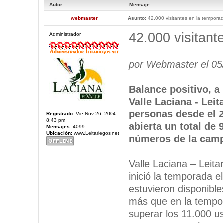
Autor
Mensaje
webmaster
Asunto:
42.000 visitantes en la tempora
42.000 visitant
Administrador
por Webmaster el 05
Balance positivo, a 
Valle Laciana - Leit
personas desde el 
Registrado:
Vie Nov 26, 2004
8:43 pm
abierta un total de 
Mensajes:
4099
Ubicación:
www.Leitariegos.net
números de la camp
Valle Laciana – Leita
inició la temporada el
estuvieron disponible
más que en la tempor
superar los 11.000 u