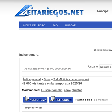
Principal
ÍNDICE DEL FORO
FAQ
BUSCAR
Bienvenido Inv
Índice general
Usuario:
Fecha actual Vie Ago 07, 2026 2:29 am
Índice general
»
Otros
»
Todo-Noticias Leitariegos.net
42.000 visitantes en la temporada 2025/26
Moderadores:
Luisan
,
riomolin
,
edax
,
chustas
Página
1
de
1
[ 1 mensaje ]
Imprimir vista