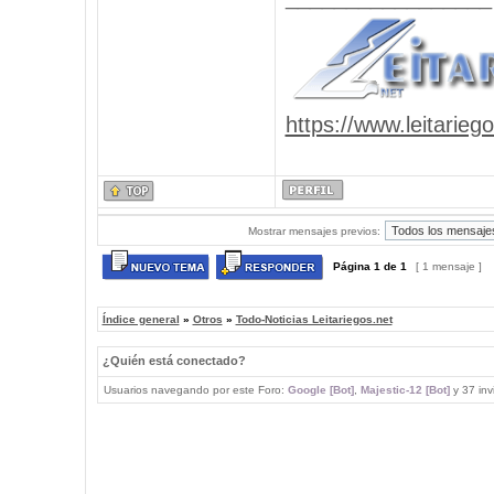
https://www.leitarieg
Mostrar mensajes previos:
Página
1
de
1
[ 1 mensaje ]
Índice general
»
Otros
»
Todo-Noticias Leitariegos.net
¿Quién está conectado?
Usuarios navegando por este Foro:
Google [Bot]
,
Majestic-12 [Bot]
y 37 inv