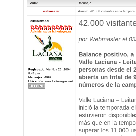
Autor
Mensaje
webmaster
Asunto:
42.000 visitantes en la tempora
42.000 visitant
Administrador
por Webmaster el 05
Balance positivo, a 
Valle Laciana - Leit
personas desde el 
Registrado:
Vie Nov 26, 2004
8:43 pm
abierta un total de 
Mensajes:
4099
Ubicación:
www.Leitariegos.net
números de la camp
Valle Laciana – Leita
inició la temporada el
estuvieron disponible
más que en la tempor
superar los 11.000 u