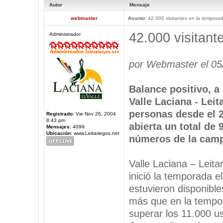
Autor
Mensaje
webmaster
Asunto:
42.000 visitantes en la tempora
42.000 visitant
Administrador
por Webmaster el 05
Balance positivo, a 
Valle Laciana - Leit
personas desde el 
Registrado:
Vie Nov 26, 2004
8:43 pm
abierta un total de 
Mensajes:
4099
Ubicación:
www.Leitariegos.net
números de la camp
Valle Laciana – Leita
inició la temporada el
estuvieron disponible
más que en la tempor
superar los 11.000 u