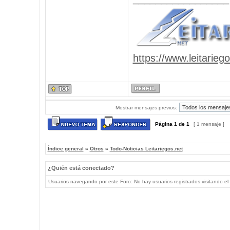
https://www.leitarieg
Mostrar mensajes previos:
Página
1
de
1
[ 1 mensaje ]
Índice general
»
Otros
»
Todo-Noticias Leitariegos.net
¿Quién está conectado?
Usuarios navegando por este Foro: No hay usuarios registrados visitando el 