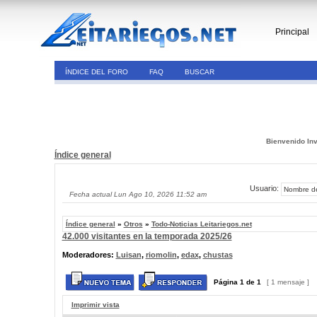
Principal
ÍNDICE DEL FORO
FAQ
BUSCAR
Bienvenido Inv
Índice general
Usuario:
Fecha actual Lun Ago 10, 2026 11:52 am
Índice general
»
Otros
»
Todo-Noticias Leitariegos.net
42.000 visitantes en la temporada 2025/26
Moderadores:
Luisan
,
riomolin
,
edax
,
chustas
Página
1
de
1
[ 1 mensaje ]
Imprimir vista