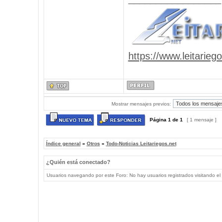
https://www.leitarieg
Mostrar mensajes previos:
Página
1
de
1
[ 1 mensaje ]
Índice general
»
Otros
»
Todo-Noticias Leitariegos.net
¿Quién está conectado?
Usuarios navegando por este Foro: No hay usuarios registrados visitando el 