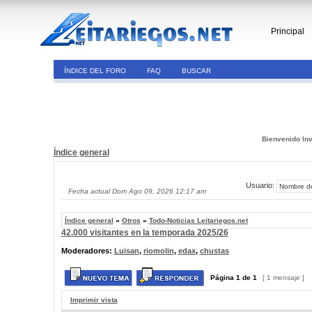
Principal
ÍNDICE DEL FORO
FAQ
BUSCAR
Bienvenido Inv
Índice general
Usuario:
Fecha actual Dom Ago 09, 2026 12:17 am
Índice general
»
Otros
»
Todo-Noticias Leitariegos.net
42.000 visitantes en la temporada 2025/26
Moderadores:
Luisan
,
riomolin
,
edax
,
chustas
Página
1
de
1
[ 1 mensaje ]
Imprimir vista