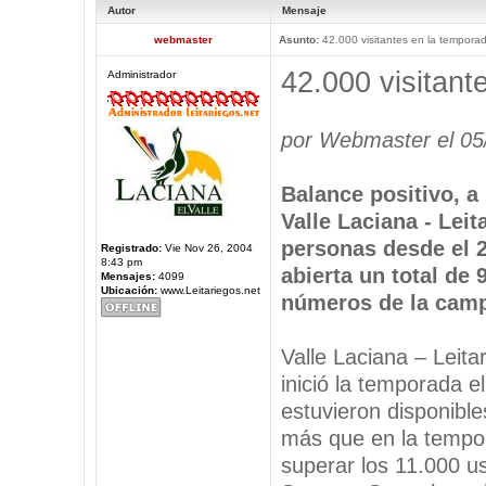
Autor
Mensaje
webmaster
Asunto:
42.000 visitantes en la tempora
42.000 visitant
Administrador
por Webmaster el 05
Balance positivo, a 
Valle Laciana - Leit
personas desde el 
Registrado:
Vie Nov 26, 2004
8:43 pm
abierta un total de 
Mensajes:
4099
Ubicación:
www.Leitariegos.net
números de la camp
Valle Laciana – Leita
inició la temporada el
estuvieron disponible
más que en la tempor
superar los 11.000 u