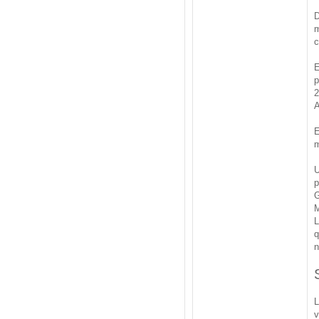
D
m
c
E
p
2
A
E
m
U
p
G
M
L
q
n
L
v