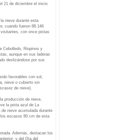
l 21 de diciembre el inicio
la nieve durante esta
or, cuando fueron 88.146
visitantes, con once pistas
e Cebolledo, Riopinos y
stas, aunque en sus laderas
tado deslizándose por sus
sido favorables con sol,
a, nieve o cubierto sin
escasez de nieve).
la producción de nieve,
e la pista azul de La
ia de nieve acumulada durante
a los escasos 80 cm de esta
mporada. Además, destacan los
nterior; y del Día del