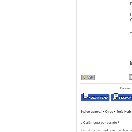
E
L
G
_
h
Mostrar 
Índice general
»
Otros
»
Todo-Notic
¿Quién está conectado?
Usuarios navegando por este Foro: No