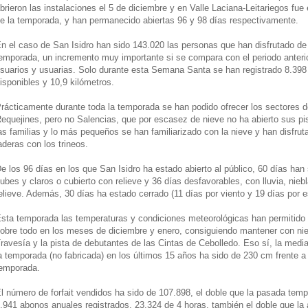
brieron las instalaciones el 5 de diciembre y en Valle Laciana-Leitariegos fue e
e la temporada, y han permanecido abiertas 96 y 98 días respectivamente.
n el caso de San Isidro han sido 143.020 las personas que han disfrutado de 
emporada, un incremento muy importante si se compara con el periodo anteri
suarios y usuarias. Solo durante esta Semana Santa se han registrado 8.398 
isponibles y 10,9 kilómetros.
rácticamente durante toda la temporada se han podido ofrecer los sectores d
equejines, pero no Salencias, que por escasez de nieve no ha abierto sus pi
as familias y lo más pequeños se han familiarizado con la nieve y han disfru
aderas con los trineos.
e los 96 días en los que San Isidro ha estado abierto al público, 60 días han 
ubes y claros o cubierto con relieve y 36 días desfavorables, con lluvia, niebl
elieve. Además, 30 días ha estado cerrado (11 días por viento y 19 días por 
sta temporada las temperaturas y condiciones meteorológicas han permitido 
obre todo en los meses de diciembre y enero, consiguiendo mantener con niev
ravesía y la pista de debutantes de las Cintas de Cebolledo. Eso sí, la med
a temporada (no fabricada) en los últimos 15 años ha sido de 230 cm frente 
emporada.
l número de forfait vendidos ha sido de 107.898, el doble que la pasada te
.941 abonos anuales registrados, 23.324 de 4 horas, también el doble que la a