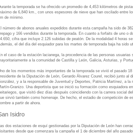
urante la temporada se ha ofrecido un promedio de 4,453 kilómetros de pistas
áximo de 6,840 km., con unos espesores de nieve que han oscilado entre l
m de mínimo.
l número de abonos anuales expedidos durante esta campaña ha sido de 382,
repago y 166 vendidos durante la temporada. En cuanto a forfaits de uno o d
4.650, cifra que incluye 2.126 subidas de peatón. De la modalidad 4 horas se
demás, el del día del esquiador para los martes de temporada baja ha sido ut
n el caso de la estación lacianega, la procedencia de las personas usuarias 
ayoritariamente a la comunidad de Castilla y León, Galicia, Asturias, y Portu
no de los momentos más importantes de la temporada se vivió el pasado 18
residente de la Diputación de León, Gerardo Álvarez Courel, recibió junto al 
onzález, y a la responsable de Juventud y Deportes, Patricia Martínez, a la 
artín-Granizo. Una deportista que se inició su formación como esquiadora en 
eitariegos, que visitó diez días después coincidiendo con la carrera social de
ue sirvió también como homenaje. De hecho, el estadio de competición de es
ombre a partir de ahora.
San Isidro
as dos estaciones de esquí gestionadas por la Diputación de León han cerra
isitantes desde que comenzara la campaña el 1 de diciembre del año pasado