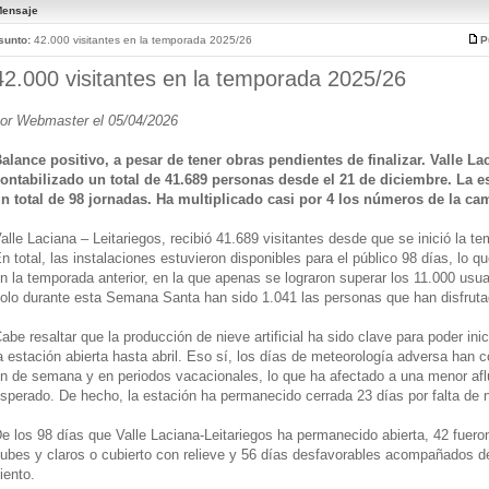
ensaje
sunto:
42.000 visitantes en la temporada 2025/26
P
42.000 visitantes en la temporada 2025/26
or Webmaster el 05/04/2026
alance positivo, a pesar de tener obras pendientes de finalizar. Valle Lac
ontabilizado un total de 41.689 personas desde el 21 de diciembre. La e
n total de 98 jornadas. Ha multiplicado casi por 4 los números de la ca
alle Laciana – Leitariegos, recibió 41.689 visitantes desde que se inició la t
n total, las instalaciones estuvieron disponibles para el público 98 días, lo
n la temporada anterior, en la que apenas se lograron superar los 11.000 usu
olo durante esta Semana Santa han sido 1.041 las personas que han disfruta
abe resaltar que la producción de nieve artificial ha sido clave para poder in
a estación abierta hasta abril. Eso sí, los días de meteorología adversa han 
in de semana y en periodos vacacionales, lo que ha afectado a una menor afl
sperado. De hecho, la estación ha permanecido cerrada 23 días por falta de n
e los 98 días que Valle Laciana-Leitariegos ha permanecido abierta, 42 fueron
ubes y claros o cubierto con relieve y 56 días desfavorables acompañados de 
iento.