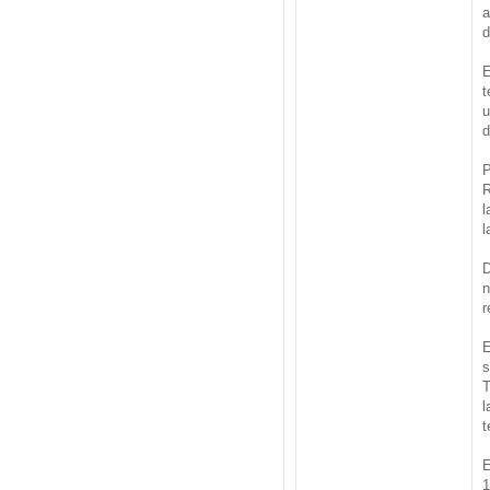
a
d
E
t
u
d
P
R
l
l
D
n
r
E
s
T
l
t
E
1