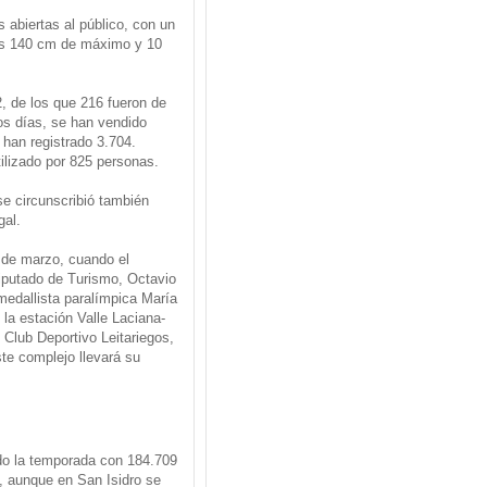
 abiertas al público, con un
os 140 cm de máximo y 10
 de los que 216 fueron de
os días, se han vendido
 han registrado 3.704.
ilizado por 825 personas.
se circunscribió también
gal.
 de marzo, cuando el
diputado de Turismo, Octavio
medallista paralímpica María
la estación Valle Laciana-
l Club Deportivo Leitariegos,
te complejo llevará su
do la temporada con 184.709
, aunque en San Isidro se