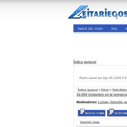
ÍNDICE DEL FORO
FAQ
Índice general
Fecha actual Jue Ago 06, 2026 9:3
Índice general
»
Otros
»
Todo-Notic
42.000 visitantes en la tempor
Moderadores:
Luisan
,
riomolin
,
e
Imprimir vista