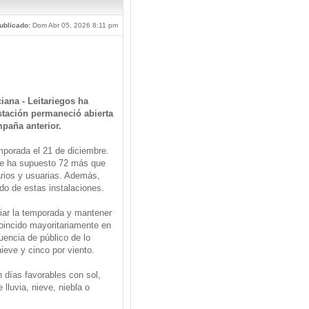
ublicado:
Dom Abr 05, 2026 8:11 pm
iana - Leitariegos ha
stación permaneció abierta
mpaña anterior.
emporada el 21 de diciembre.
 que ha supuesto 72 más que
arios y usuarias. Además,
do de estas instalaciones.
iciar la temporada y mantener
coincido mayoritariamente en
uencia de público de lo
ieve y cinco por viento.
 días favorables con sol,
lluvia, nieve, niebla o