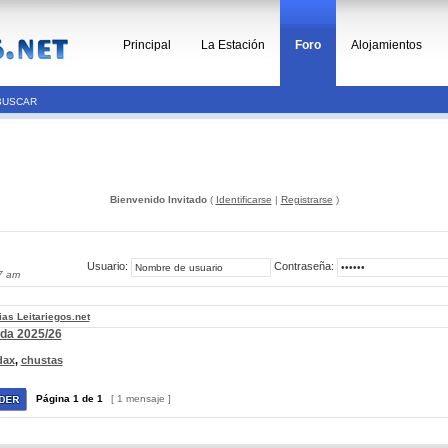
Principal
La Estación
Foro
Alojamientos
BUSCAR
Bienvenido Invitado
(
Identificarse
|
Registrarse
)
Usuario:
Contraseña:
7 am
ias Leitariegos.net
ada 2025/26
dax
,
chustas
Página
1
de
1
[ 1 mensaje ]