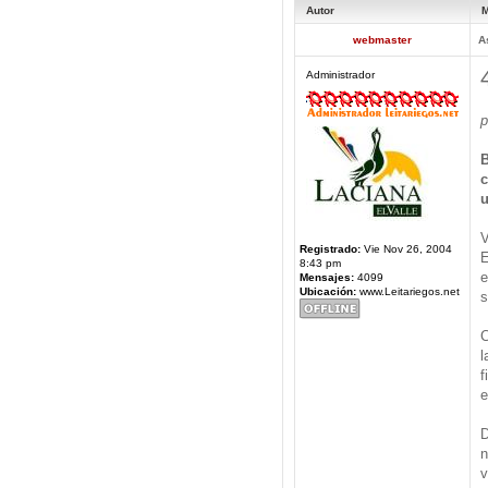
Autor
M
webmaster
A
Administrador
p
B
c
u
V
Registrado:
Vie Nov 26, 2004
E
8:43 pm
e
Mensajes:
4099
Ubicación:
www.Leitariegos.net
s
C
l
f
e
D
n
v