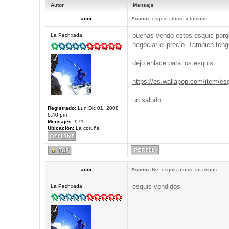
Autor
Mensaje
aitor
Asunto:
esquis atomic infamous
buenas vendo estos esquis porqu
La Pechxada
negociar el precio. Tambien ten
dejo enlace para los esquis.
https://es.wallapop.com/item/esq
un saludo
Registrado:
Lun Dic 01, 2008
6:40 pm
Mensajes:
971
Ubicación:
La coruña
aitor
Asunto:
Re: esquis atomic infamous
esquis vendidos
La Pechxada