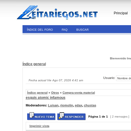
Principal
ÍNDICE DEL FORO
FAQ
BUSCAR
Bienvenido Inv
Índice general
Usuario:
Fecha actual Vie Ago 07, 2026 4:41 am
Índice general
»
Otros
»
Compra-venta material
esquis atomic infamous
Moderadores:
Luisan
,
riomolin
,
edax
,
chustas
Página
1
de
1
[ 2 mensajes ]
Imprimir vista