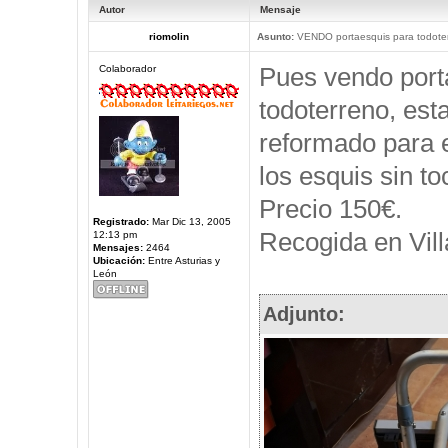
Autor
Mensaje
riomolin
Asunto:
VENDO portaesquis para todote
Pues vendo port
Colaborador
todoterreno, est
reformado para e
los esquis sin to
Precio 150€.
Registrado:
Mar Dic 13, 2005
Recogida en Vill
12:13 pm
Mensajes:
2464
Ubicación:
Entre Asturias y
León
Adjunto: