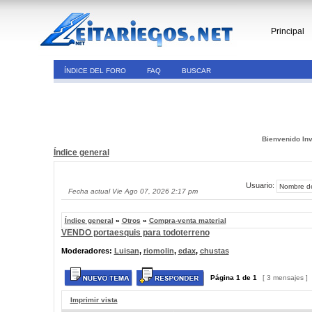
Principal
ÍNDICE DEL FORO
FAQ
BUSCAR
Bienvenido Inv
Índice general
Usuario:
Fecha actual Vie Ago 07, 2026 2:17 pm
Índice general
»
Otros
»
Compra-venta material
VENDO portaesquis para todoterreno
Moderadores:
Luisan
,
riomolin
,
edax
,
chustas
Página
1
de
1
[ 3 mensajes ]
Imprimir vista