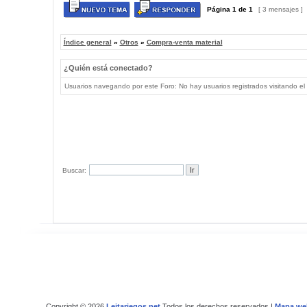
Página
1
de
1
[ 3 mensajes ]
Índice general
»
Otros
»
Compra-venta material
¿Quién está conectado?
Usuarios navegando por este Foro: No hay usuarios registrados visitando el 
Buscar:
Copyright © 2026
Leitariegos.net
Todos los derechos reservados |
Mapa we