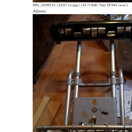
IMG_20200214_133327 (1).jpg [ 234.73 KiB | Visto 187645 veces ]
Adjunto: