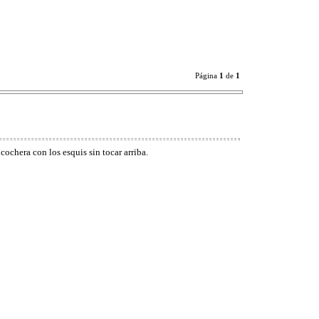
Página
1
de
1
ochera con los esquis sin tocar arriba.