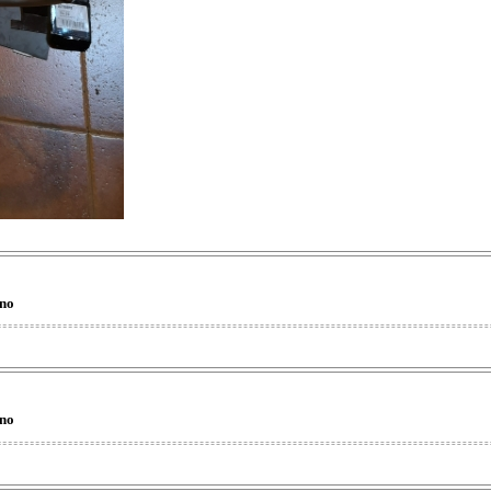
eno
eno