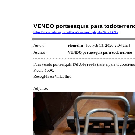
VENDO portaesquis para todoterren
https://www.leitariegos.net/foro/viewtopic.php?f=2&t=13212
Autor:
riomolin
[ Jue Feb 13, 2020 2:04 am ]
Asunto:
VENDO portaesquis para todoterreno
Pues vendo portaesquis FAPA de rueda trasera para todoterreno,
Precio 150€.
Recogida en Villablino.
Adjunto: