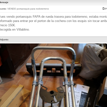
ensaje
sunto:
VENDO portaesquis para todoterreno
P
ues vendo portaesquis FAPA de rueda trasera para todoterreno, estaba mont
eformado para entrar por el porton de la cochera con los esquis sin tocar arrib
recio 150€.
ecogida en Villablino.
Adjunto: