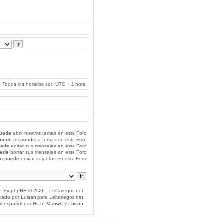
Todos los horarios son UTC + 1 hora
uede
abrir nuevos temas en este Foro
puede
responder a temas en este Foro
uede
editar sus mensajes en este Foro
uede
borrar sus mensajes en este Foro
o puede
enviar adjuntos en este Foro
d By
phpBB
© 2026 - Leitariegos.net
icado por
Luisan
para
Leitariegos.net
al español por
Huan Manwë
y
Luisan