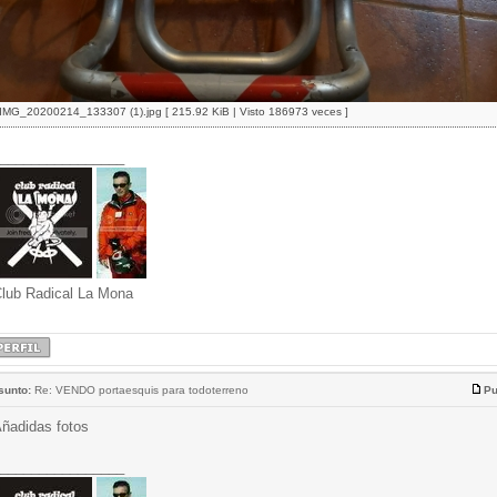
IMG_20200214_133307 (1).jpg [ 215.92 KiB | Visto 186973 veces ]
________________
lub Radical La Mona
sunto:
Re: VENDO portaesquis para todoterreno
Pu
ñadidas fotos
________________