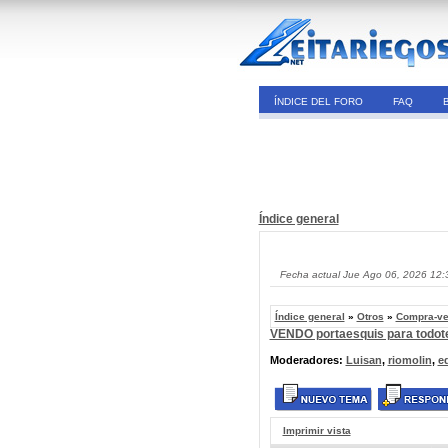
ÍNDICE DEL FORO
FAQ
Índice general
Fecha actual Jue Ago 06, 2026 12:
Índice general
»
Otros
»
Compra-ve
VENDO portaesquis para todot
Moderadores:
Luisan
,
riomolin
,
e
Imprimir vista