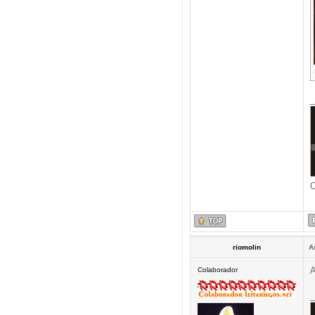
_
C
riomolin
A
A
Colaborador
_