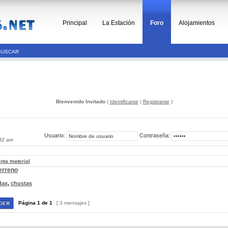
Principal
La Estación
Foro
Alojamientos
BUSCAR
Bienvenido Invitado
(
Identificarse
|
Registrarse
)
Usuario:
Contraseña:
32 am
nta material
erreno
dax
,
chustas
Página
1
de
1
[ 3 mensajes ]