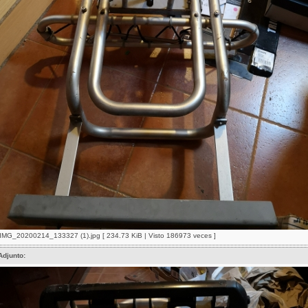
IMG_20200214_133327 (1).jpg [ 234.73 KiB | Visto 186973 veces ]
Adjunto: