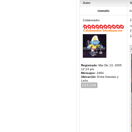
Autor
M
riomolin
A
P
Colaborador
r
P
R
Registrado:
Mar Dic 13, 2005
12:13 pm
Mensajes:
2464
Ubicación:
Entre Asturias y
León