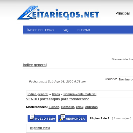
Principal
ÍNDICE DEL FORO
FAQ
BUSCAR
Bienvenido Inv
Índice general
Usuario:
Fecha actual Sab Ago 08, 2026 6:58 am
Índice general
»
Otros
»
Compra-venta material
VENDO portaesquis para todoterreno
Moderadores:
Luisan
,
riomolin
,
edax
,
chustas
Página
1
de
1
[ 3 mensajes ]
Imprimir vista