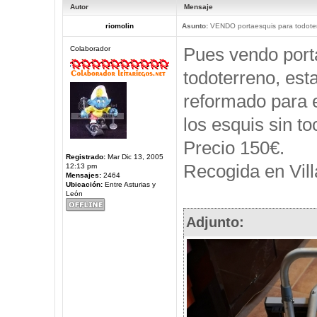
Autor
Mensaje
riomolin
Asunto:
VENDO portaesquis para todote
Pues vendo port
Colaborador
todoterreno, est
reformado para e
los esquis sin to
Precio 150€.
Registrado:
Mar Dic 13, 2005
Recogida en Vill
12:13 pm
Mensajes:
2464
Ubicación:
Entre Asturias y
León
Adjunto: