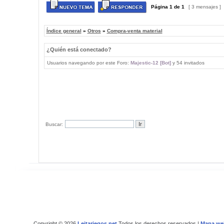
Página
1
de
1
[ 3 mensajes ]
Índice general
»
Otros
»
Compra-venta material
¿Quién está conectado?
Usuarios navegando por este Foro:
Majestic-12 [Bot]
y 54 invitados
Buscar:
Copyright © 2026
Leitariegos.net
Todos los derechos reservados |
Mapa we