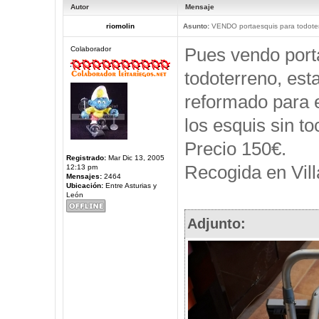
Autor
Mensaje
riomolin
Asunto:
VENDO portaesquis para todote
Pues vendo port
Colaborador
todoterreno, est
reformado para e
los esquis sin to
Precio 150€.
Registrado:
Mar Dic 13, 2005
Recogida en Vill
12:13 pm
Mensajes:
2464
Ubicación:
Entre Asturias y
León
Adjunto: