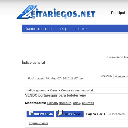
Principal
ÍNDICE DEL FORO
FAQ
BUSCAR
Bienvenido Inv
Índice general
Usuario:
Fecha actual Vie Ago 07, 2026 11:07 am
Índice general
»
Otros
»
Compra-venta material
VENDO portaesquis para todoterreno
Moderadores:
Luisan
,
riomolin
,
edax
,
chustas
Página
1
de
1
[ 3 mensajes ]
Imprimir vista