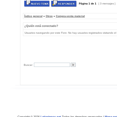
Página
1
de
1
[ 3 mensajes ]
Índice general
»
Otros
»
Compra-venta material
¿Quién está conectado?
Usuarios navegando por este Foro: No hay usuarios registrados visitando el 
Buscar:
Copyright © 2026
Leitariegos.net
Todos los derechos reservados |
Mapa we