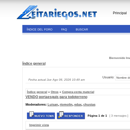
Principal
ÍNDICE DEL FORO
FAQ
BUSCAR
Bienvenido Inv
Índice general
Usuario:
Fecha actual Jue Ago 06, 2026 10:49 am
Índice general
»
Otros
»
Compra-venta material
VENDO portaesquis para todoterreno
Moderadores:
Luisan
,
riomolin
,
edax
,
chustas
Página
1
de
1
[ 3 mensajes ]
Imprimir vista