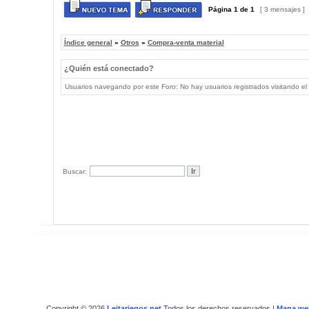
Página
1
de
1
[ 3 mensajes ]
Índice general
»
Otros
»
Compra-venta material
¿Quién está conectado?
Usuarios navegando por este Foro: No hay usuarios registrados visitando el 
Buscar:
Copyright © 2026
Leitariegos.net
Todos los derechos reservados |
Mapa we