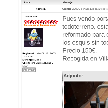
Autor
Mensaje
riomolin
Asunto:
VENDO portaesquis para todote
Pues vendo port
Colaborador
todoterreno, est
reformado para e
los esquis sin to
Precio 150€.
Registrado:
Mar Dic 13, 2005
Recogida en Vill
12:13 pm
Mensajes:
2464
Ubicación:
Entre Asturias y
León
Adjunto: