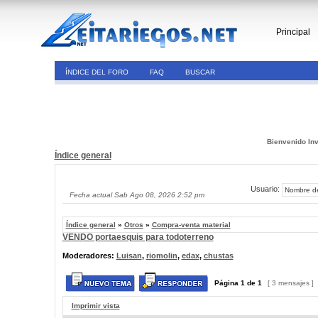
Principal
ÍNDICE DEL FORO
FAQ
BUSCAR
Bienvenido Inv
Índice general
Usuario:
Fecha actual Sab Ago 08, 2026 2:52 pm
Índice general
»
Otros
»
Compra-venta material
VENDO portaesquis para todoterreno
Moderadores:
Luisan
,
riomolin
,
edax
,
chustas
Página
1
de
1
[ 3 mensajes ]
Imprimir vista