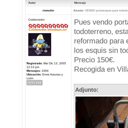
Autor
Mensaje
riomolin
Asunto:
VENDO portaesquis para todote
Pues vendo port
Colaborador
todoterreno, est
reformado para e
los esquis sin to
Precio 150€.
Registrado:
Mar Dic 13, 2005
Recogida en Vill
12:13 pm
Mensajes:
2464
Ubicación:
Entre Asturias y
León
Adjunto: