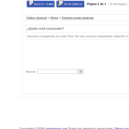
Página
1
de
1
[ 3 mensajes ]
Índice general
»
Otros
»
Compra-venta material
¿Quién está conectado?
Usuarios navegando por este Foro: No hay usuarios registrados visitando el 
Buscar:
Copyright © 2026
Leitariegos.net
Todos los derechos reservados |
Mapa we