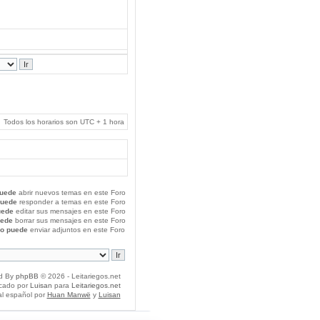
Todos los horarios son UTC + 1 hora
uede
abrir nuevos temas en este Foro
puede
responder a temas en este Foro
uede
editar sus mensajes en este Foro
uede
borrar sus mensajes en este Foro
o puede
enviar adjuntos en este Foro
d By
phpBB
© 2026 - Leitariegos.net
icado por
Luisan
para
Leitariegos.net
al español por
Huan Manwë
y
Luisan