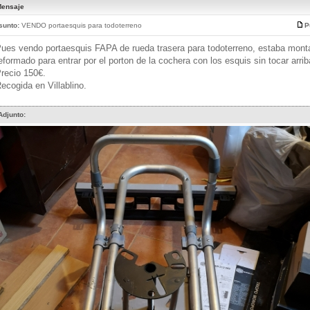
ensaje
sunto:
VENDO portaesquis para todoterreno
P
ues vendo portaesquis FAPA de rueda trasera para todoterreno, estaba mont
eformado para entrar por el porton de la cochera con los esquis sin tocar arrib
recio 150€.
ecogida en Villablino.
Adjunto: