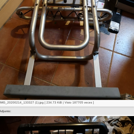
IMG_20200214_133327 (1).jpg [ 234.73 KiB | Visto 187705 veces ]
Adjunto: