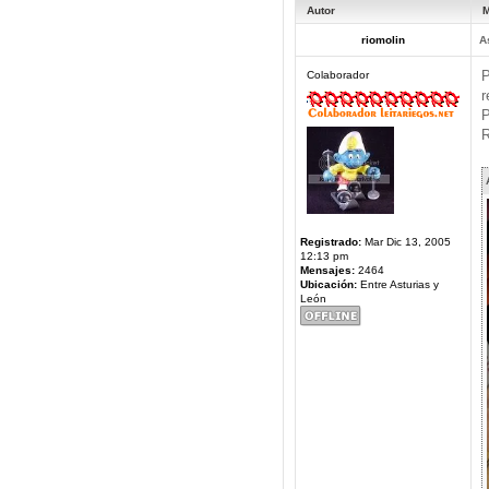
Autor
M
riomolin
A
P
Colaborador
r
P
R
Registrado:
Mar Dic 13, 2005
12:13 pm
Mensajes:
2464
Ubicación:
Entre Asturias y
León