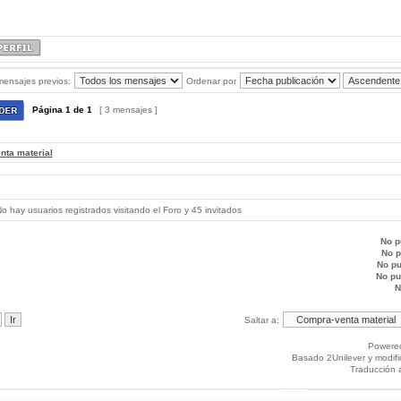
mensajes previos:
Ordenar por
Página
1
de
1
[ 3 mensajes ]
nta material
 hay usuarios registrados visitando el Foro y 45 invitados
No p
No 
No p
No p
N
Saltar a:
Powere
Basado 2Unilever y modif
Traducción 