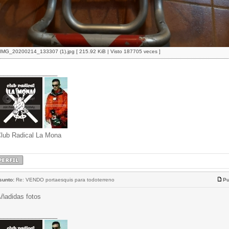
IMG_20200214_133307 (1).jpg [ 215.92 KiB | Visto 187705 veces ]
________________
lub Radical La Mona
sunto:
Re: VENDO portaesquis para todoterreno
Pu
ñadidas fotos
________________