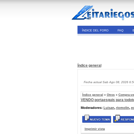
ÍNDICE DEL FORO
FAQ
Índice general
Fecha actual Sab Ago 08, 2026 6:
Índice general
»
Otros
»
Compra-ve
VENDO portaesquis para todot
Moderadores:
Luisan
,
riomolin
,
e
Imprimir vista