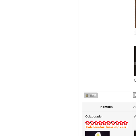
_
C
riomolin
A
A
Colaborador
_