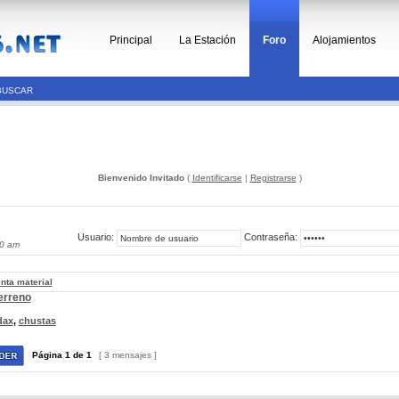
Principal
La Estación
Foro
Alojamientos
BUSCAR
Bienvenido Invitado
(
Identificarse
|
Registrarse
)
Usuario:
Contraseña:
50 am
nta material
erreno
dax
,
chustas
Página
1
de
1
[ 3 mensajes ]