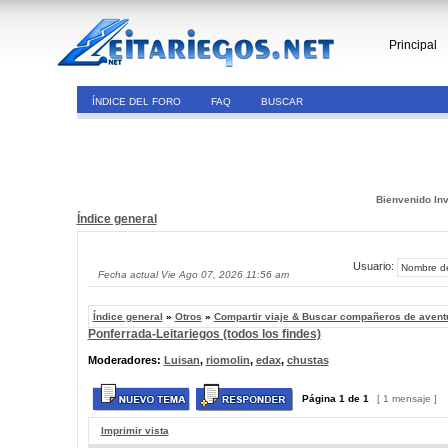
Principal
ÍNDICE DEL FORO
FAQ
BUSCAR
Bienvenido Inv
Índice general
Usuario:
Fecha actual Vie Ago 07, 2026 11:56 am
Índice general
»
Otros
»
Compartir viaje & Buscar compañeros de avent
Ponferrada-Leitariegos (todos los findes)
Moderadores:
Luisan
,
riomolin
,
edax
,
chustas
Página
1
de
1
[ 1 mensaje ]
Imprimir vista