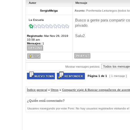
Autor
Mensaje
SergioMeiga
Asunto:
Ponferrada-Leitariegos (todos los
Busco a gente para compartir co
La Escuela
privado.
Salu2.
Registrado:
Mar Nov 26, 2019
10:58 am
Mensajes:
1
Mostrar mensajes previos:
Página
1
de
1
[ 1 mensaje ]
Índice general
»
Otros
»
Compartir viaje & Buscar compañeros de avent
¿Quién está conectado?
Usuarios navegando por este Foro: No hay usuarios registrados visitando el 