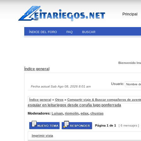
Principal
ÍNDICE DEL FORO
FAQ
BUSCAR
Bienvenido Inv
Índice general
Usuario:
Fecha actual Sab Ago 08, 2026 8:01 am
Índice general
»
Otros
»
Compartir viaje & Buscar compañeros de avent
esquiar en leitariegos desde coruña lugo ponferrada
Moderadores:
Luisan
,
riomolin
,
edax
,
chustas
Página
1
de
1
[ 6 mensajes ]
Imprimir vista