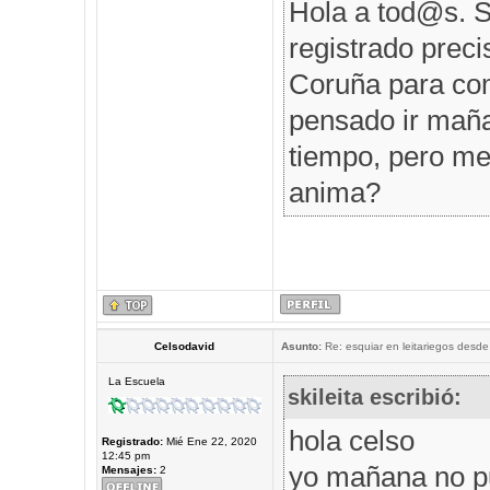
Hola a tod@s. S
registrado prec
Coruña para comp
pensado ir maña
tiempo, pero me 
anima?
Celsodavid
Asunto:
Re: esquiar en leitariegos desde
La Escuela
skileita escribió:
hola celso
Registrado:
Mié Ene 22, 2020
12:45 pm
yo mañana no p
Mensajes:
2