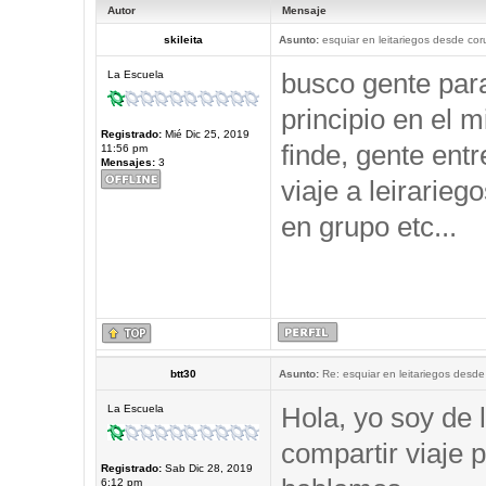
Autor
Mensaje
skileita
Asunto:
esquiar en leitariegos desde cor
busco gente par
La Escuela
principio en el 
Registrado:
Mié Dic 25, 2019
finde, gente ent
11:56 pm
Mensajes:
3
viaje a leirarieg
en grupo etc...
btt30
Asunto:
Re: esquiar en leitariegos desde
Hola, yo soy de 
La Escuela
compartir viaje p
Registrado:
Sab Dic 28, 2019
6:12 pm