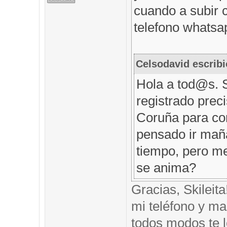
cuando a subir 
telefono whatsap
Celsodavid escribi
Hola a tod@s. 
registrado prec
Coruña para com
pensado ir mañ
tiempo, pero me
se anima?
Gracias, Skileit
mi teléfono y mai
todos modos te l