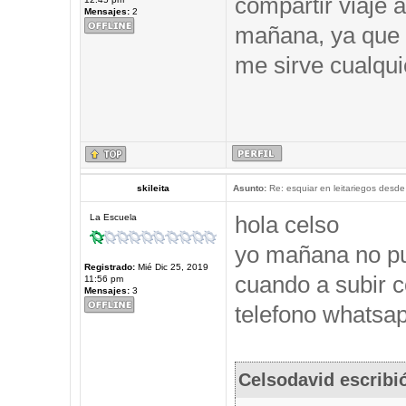
compartir viaje a
Mensajes:
2
mañana, ya que 
me sirve cualqui
skileita
Asunto:
Re: esquiar en leitariegos desde
hola celso
La Escuela
yo mañana no pu
Registrado:
Mié Dic 25, 2019
cuando a subir c
11:56 pm
Mensajes:
3
telefono whatsap
Celsodavid escribi