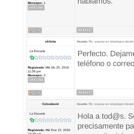
hablamos.
Mensajes:
1
skileita
Asunto:
Re: esquiar en leitariegos desde
Perfecto. Dejam
La Escuela
teléfono o correo
Registrado:
Mié Dic 25, 2019
11:56 pm
Mensajes:
3
Celsodavid
Asunto:
Re: esquiar en leitariegos desde
Hola a tod@s. So
La Escuela
precisamente pa
Registrado:
Mié Ene 22, 2020
12:45 pm