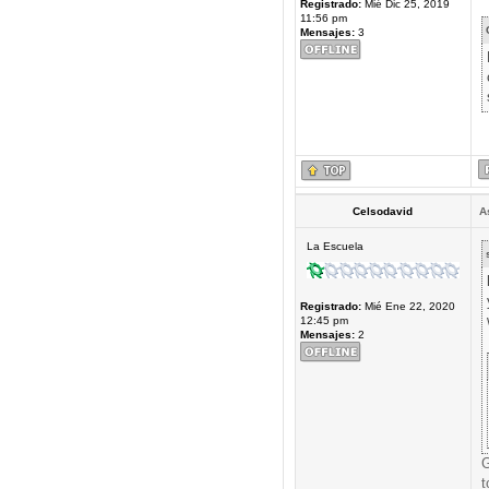
Registrado:
Mié Dic 25, 2019
11:56 pm
Mensajes:
3
Celsodavid
A
La Escuela
Registrado:
Mié Ene 22, 2020
12:45 pm
Mensajes:
2
G
t