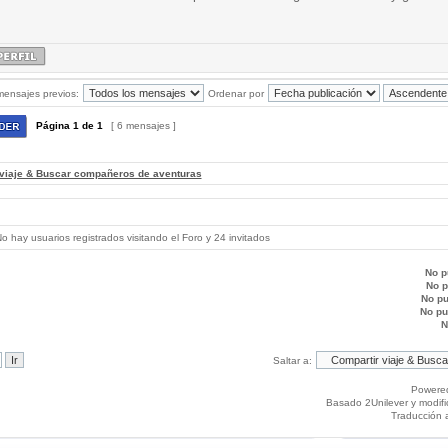
mensajes previos:
Ordenar por
Página
1
de
1
[ 6 mensajes ]
 viaje & Buscar compañeros de aventuras
 hay usuarios registrados visitando el Foro y 24 invitados
No p
No 
No p
No p
N
Saltar a:
Powere
Basado 2Unilever y modif
Traducción 