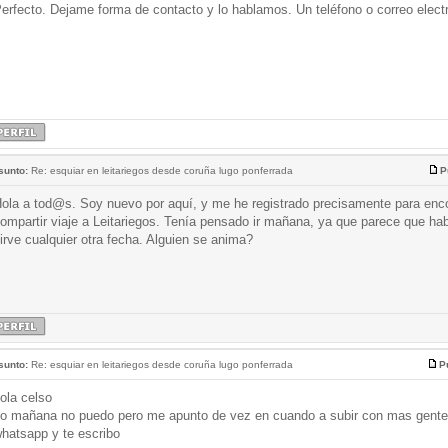
erfecto. Dejame forma de contacto y lo hablamos. Un teléfono o correo electr
sunto:
Re: esquiar en leitariegos desde coruña lugo ponferrada
P
ola a tod@s. Soy nuevo por aquí, y me he registrado precisamente para enco
ompartir viaje a Leitariegos. Tenía pensado ir mañana, ya que parece que ha
irve cualquier otra fecha. Alguien se anima?
sunto:
Re: esquiar en leitariegos desde coruña lugo ponferrada
P
ola celso
o mañana no puedo pero me apunto de vez en cuando a subir con mas gente, 
hatsapp y te escribo