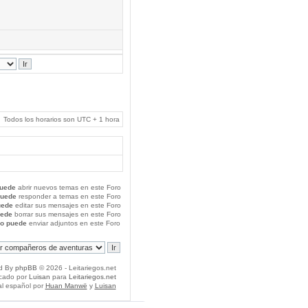
Todos los horarios son UTC + 1 hora
uede
abrir nuevos temas en este Foro
puede
responder a temas en este Foro
uede
editar sus mensajes en este Foro
uede
borrar sus mensajes en este Foro
o puede
enviar adjuntos en este Foro
d By
phpBB
© 2026 - Leitariegos.net
icado por
Luisan
para
Leitariegos.net
al español por
Huan Manwë
y
Luisan