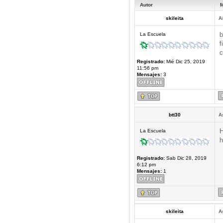
Autor
M
skileita
A
b
La Escuela
f
c
Registrado:
Mié Dic 25, 2019
11:56 pm
Mensajes:
3
btt30
A
H
La Escuela
h
Registrado:
Sab Dic 28, 2019
6:12 pm
Mensajes:
1
skileita
A