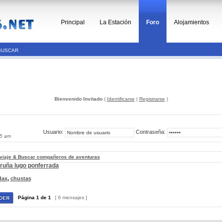
Principal
La Estación
Foro
Alojamientos
BUSCAR
Bienvenido Invitado
(
Identificarse
|
Registrarse
)
Usuario:
Contraseña:
05 am
 viaje & Buscar compañeros de aventuras
oruña lugo ponferrada
dax
,
chustas
Página
1
de
1
[ 6 mensajes ]