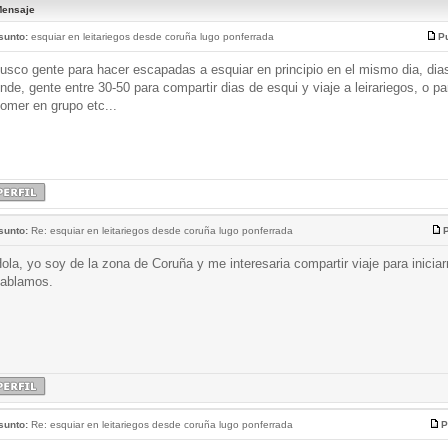
ensaje
sunto:
esquiar en leitariegos desde coruña lugo ponferrada
Pu
usco gente para hacer escapadas a esquiar en principio en el mismo dia, dia
inde, gente entre 30-50 para compartir dias de esqui y viaje a leirariegos, o pa
omer en grupo etc...
sunto:
Re: esquiar en leitariegos desde coruña lugo ponferrada
P
ola, yo soy de la zona de Coruña y me interesaria compartir viaje para iniciar
ablamos.
sunto:
Re: esquiar en leitariegos desde coruña lugo ponferrada
P