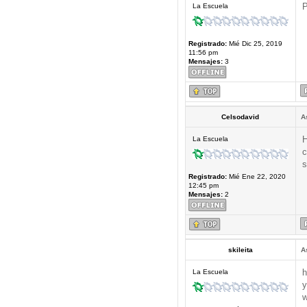
P
La Escuela
Registrado:
Mié Dic 25, 2019
11:56 pm
Mensajes:
3
Celsodavid
A
H
La Escuela
c
s
Registrado:
Mié Ene 22, 2020
12:45 pm
Mensajes:
2
skileita
A
h
La Escuela
y
w