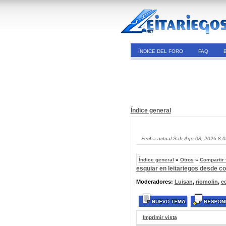
ÍNDICE DEL FORO
FAQ
Índice general
Fecha actual Sab Ago 08, 2026 8:
Índice general
»
Otros
»
Compartir
esquiar en leitariegos desde c
Moderadores:
Luisan
,
riomolin
,
e
Imprimir vista