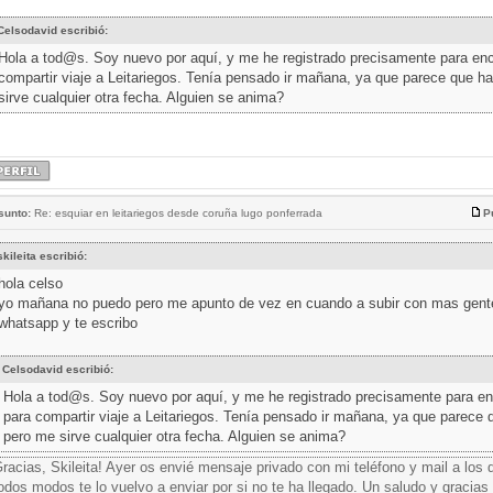
Celsodavid escribió:
Hola a tod@s. Soy nuevo por aquí, y me he registrado precisamente para enc
compartir viaje a Leitariegos. Tenía pensado ir mañana, ya que parece que h
sirve cualquier otra fecha. Alguien se anima?
sunto:
Re: esquiar en leitariegos desde coruña lugo ponferrada
P
skileita escribió:
hola celso
yo mañana no puedo pero me apunto de vez en cuando a subir con mas gente,
whatsapp y te escribo
Celsodavid escribió:
Hola a tod@s. Soy nuevo por aquí, y me he registrado precisamente para en
para compartir viaje a Leitariegos. Tenía pensado ir mañana, ya que parece 
pero me sirve cualquier otra fecha. Alguien se anima?
racias, Skileita! Ayer os envié mensaje privado con mi teléfono y mail a los q
odos modos te lo vuelvo a enviar por si no te ha llegado. Un saludo y gracias