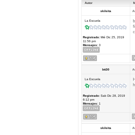
Autor
M
skileita
A
b
La Escuela
f
c
Registrado:
Mié Dic 25, 2019
11:56 pm
Mensajes:
3
btt30
A
H
La Escuela
h
Registrado:
Sab Dic 28, 2019
6:12 pm
Mensajes:
1
skileita
A