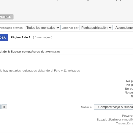
mensajes previos:
Ordenar por
Página
1
de
1
[ 6 mensajes ]
 viaje & Buscar compañeros de aventuras
 hay usuarios registrados visitando el Foro y 11 invitados
No p
No 
No p
No p
N
Saltar a:
Powere
Basado 2Unilever y modif
Traducción 