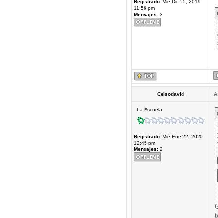
Registrado:
Mié Dic 25, 2019
11:56 pm
Mensajes:
3
Celsodavid
A
La Escuela
Registrado:
Mié Ene 22, 2020
12:45 pm
Mensajes:
2
G
t