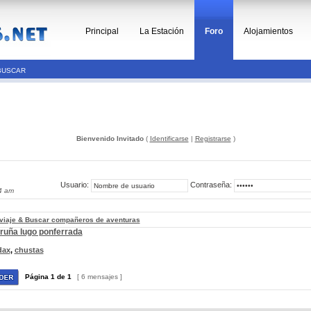
Principal
La Estación
Foro
Alojamientos
BUSCAR
Bienvenido Invitado
(
Identificarse
|
Registrarse
)
Usuario:
Contraseña:
4 am
 viaje & Buscar compañeros de aventuras
oruña lugo ponferrada
dax
,
chustas
Página
1
de
1
[ 6 mensajes ]