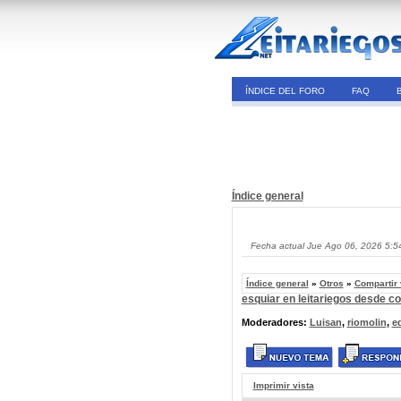
ÍNDICE DEL FORO
FAQ
Índice general
Fecha actual Jue Ago 06, 2026 5:5
Índice general
»
Otros
»
Compartir
esquiar en leitariegos desde c
Moderadores:
Luisan
,
riomolin
,
e
Imprimir vista