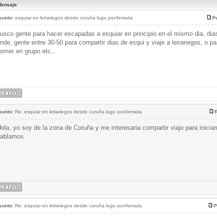
ensaje
sunto:
esquiar en leitariegos desde coruña lugo ponferrada
Pu
usco gente para hacer escapadas a esquiar en principio en el mismo dia, dia
inde, gente entre 30-50 para compartir dias de esqui y viaje a leirariegos, o pa
omer en grupo etc...
sunto:
Re: esquiar en leitariegos desde coruña lugo ponferrada
P
ola, yo soy de la zona de Coruña y me interesaria compartir viaje para iniciar
ablamos.
sunto:
Re: esquiar en leitariegos desde coruña lugo ponferrada
P