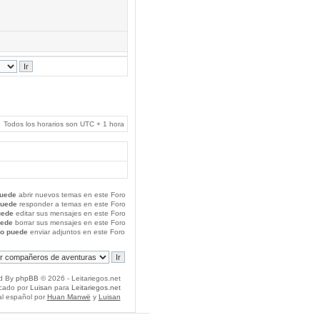
Todos los horarios son UTC + 1 hora
uede
abrir nuevos temas en este Foro
puede
responder a temas en este Foro
uede
editar sus mensajes en este Foro
uede
borrar sus mensajes en este Foro
o puede
enviar adjuntos en este Foro
d By
phpBB
© 2026 - Leitariegos.net
icado por
Luisan
para
Leitariegos.net
al español por
Huan Manwë
y
Luisan