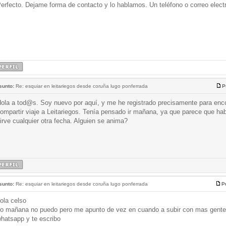
erfecto. Dejame forma de contacto y lo hablamos. Un teléfono o correo electr
sunto:
Re: esquiar en leitariegos desde coruña lugo ponferrada
P
ola a tod@s. Soy nuevo por aquí, y me he registrado precisamente para enco
ompartir viaje a Leitariegos. Tenía pensado ir mañana, ya que parece que ha
irve cualquier otra fecha. Alguien se anima?
sunto:
Re: esquiar en leitariegos desde coruña lugo ponferrada
P
ola celso
o mañana no puedo pero me apunto de vez en cuando a subir con mas gente, 
hatsapp y te escribo