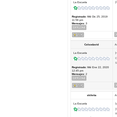
P
La Escuela
Registrado:
Mié Dic 25, 2019
11:56 pm
Mensajes:
3
Celsodavid
A
H
La Escuela
c
s
Registrado:
Mié Ene 22, 2020
12:45 pm
Mensajes:
2
skileita
A
h
La Escuela
y
w