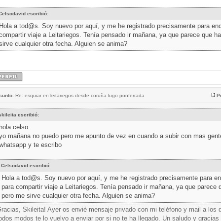
Celsodavid escribió:
Hola a tod@s. Soy nuevo por aquí, y me he registrado precisamente para enc
compartir viaje a Leitariegos. Tenía pensado ir mañana, ya que parece que h
sirve cualquier otra fecha. Alguien se anima?
sunto:
Re: esquiar en leitariegos desde coruña lugo ponferrada
P
skileita escribió:
hola celso
yo mañana no puedo pero me apunto de vez en cuando a subir con mas gente,
whatsapp y te escribo
Celsodavid escribió:
Hola a tod@s. Soy nuevo por aquí, y me he registrado precisamente para en
para compartir viaje a Leitariegos. Tenía pensado ir mañana, ya que parece 
pero me sirve cualquier otra fecha. Alguien se anima?
racias, Skileita! Ayer os envié mensaje privado con mi teléfono y mail a los q
odos modos te lo vuelvo a enviar por si no te ha llegado. Un saludo y gracias