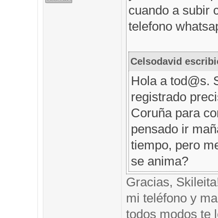
cuando a subir 
telefono whatsap
Celsodavid escribi
Hola a tod@s. 
registrado prec
Coruña para com
pensado ir mañ
tiempo, pero me
se anima?
Gracias, Skileit
mi teléfono y mai
todos modos te l