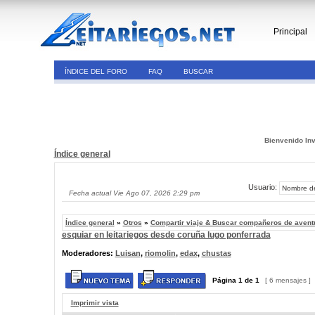
Principal
ÍNDICE DEL FORO
FAQ
BUSCAR
Bienvenido Inv
Índice general
Usuario:
Fecha actual Vie Ago 07, 2026 2:29 pm
Índice general
»
Otros
»
Compartir viaje & Buscar compañeros de avent
esquiar en leitariegos desde coruña lugo ponferrada
Moderadores:
Luisan
,
riomolin
,
edax
,
chustas
Página
1
de
1
[ 6 mensajes ]
Imprimir vista