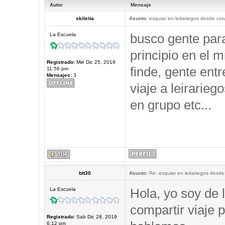
Autor
Mensaje
skileita
Asunto:
esquiar en leitariegos desde cor
busco gente par
La Escuela
principio en el 
Registrado:
Mié Dic 25, 2019
finde, gente ent
11:56 pm
Mensajes:
3
viaje a leirarieg
en grupo etc...
btt30
Asunto:
Re: esquiar en leitariegos desde
Hola, yo soy de 
La Escuela
compartir viaje p
Registrado:
Sab Dic 28, 2019
6:12 pm