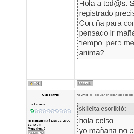
Hola a tod@s. S
registrado prec
Coruña para comp
pensado ir maña
tiempo, pero me 
anima?
Celsodavid
Asunto:
Re: esquiar en leitariegos desde
La Escuela
skileita escribió:
hola celso
Registrado:
Mié Ene 22, 2020
12:45 pm
yo mañana no p
Mensajes:
2