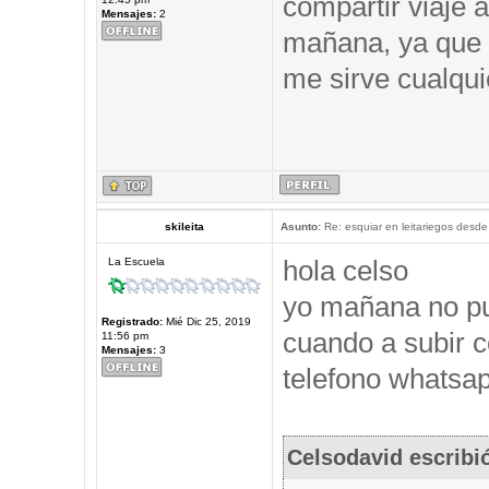
compartir viaje a
Mensajes:
2
mañana, ya que 
me sirve cualqui
skileita
Asunto:
Re: esquiar en leitariegos desde
hola celso
La Escuela
yo mañana no pu
Registrado:
Mié Dic 25, 2019
cuando a subir c
11:56 pm
Mensajes:
3
telefono whatsap
Celsodavid escribi