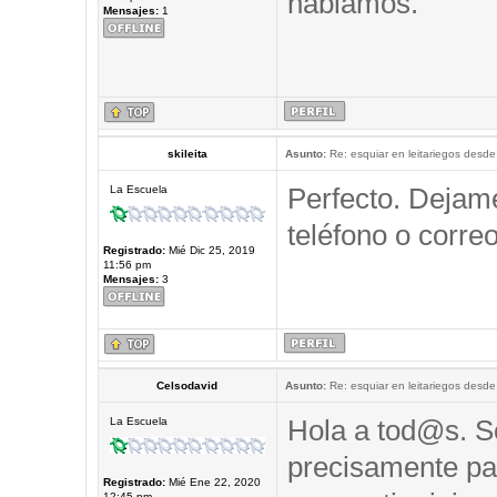
hablamos.
Mensajes:
1
skileita
Asunto:
Re: esquiar en leitariegos desde
Perfecto. Dejam
La Escuela
teléfono o correo
Registrado:
Mié Dic 25, 2019
11:56 pm
Mensajes:
3
Celsodavid
Asunto:
Re: esquiar en leitariegos desde
Hola a tod@s. So
La Escuela
precisamente pa
Registrado:
Mié Ene 22, 2020
12:45 pm