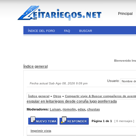
Principal
ÍNDICE DEL FORO
FAQ
BUSCAR
Bienvenido Inv
Índice general
Usuario:
Fecha actual Sab Ago 08, 2026 9:09 pm
Índice general
»
Otros
»
Compartir viaje & Buscar compañeros de avent
esquiar en leitariegos desde coruña lugo ponferrada
Moderadores:
Luisan
,
riomolin
,
edax
,
chustas
Página
1
de
1
[ 6 mensajes ]
Imprimir vista