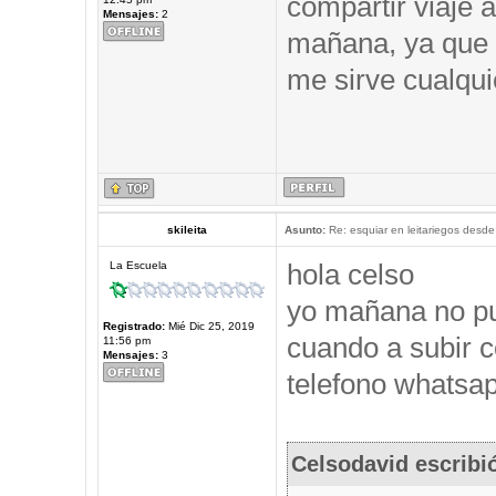
compartir viaje a
Mensajes:
2
mañana, ya que 
me sirve cualqui
skileita
Asunto:
Re: esquiar en leitariegos desde
hola celso
La Escuela
yo mañana no pu
Registrado:
Mié Dic 25, 2019
cuando a subir c
11:56 pm
Mensajes:
3
telefono whatsap
Celsodavid escribi