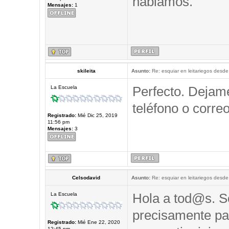
hablamos.
Mensajes:
1
skileita
Asunto:
Re: esquiar en leitariegos desde
Perfecto. Dejam
La Escuela
teléfono o correo
Registrado:
Mié Dic 25, 2019
11:56 pm
Mensajes:
3
Celsodavid
Asunto:
Re: esquiar en leitariegos desde
Hola a tod@s. So
La Escuela
precisamente pa
Registrado:
Mié Ene 22, 2020
12:45 pm