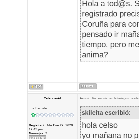
Hola a tod@s. S
registrado prec
Coruña para comp
pensado ir maña
tiempo, pero me 
anima?
Celsodavid
Asunto:
Re: esquiar en leitariegos desde
La Escuela
skileita escribió:
hola celso
Registrado:
Mié Ene 22, 2020
12:45 pm
yo mañana no p
Mensajes:
2