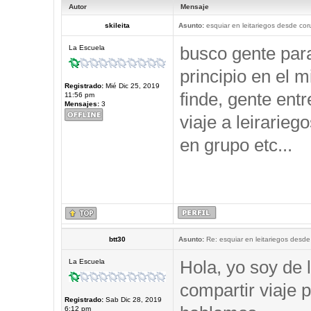
Autor
Mensaje
skileita
Asunto:
esquiar en leitariegos desde cor
busco gente par
La Escuela
principio en el 
Registrado:
Mié Dic 25, 2019
finde, gente ent
11:56 pm
Mensajes:
3
viaje a leirarieg
en grupo etc...
btt30
Asunto:
Re: esquiar en leitariegos desde
Hola, yo soy de 
La Escuela
compartir viaje p
Registrado:
Sab Dic 28, 2019
6:12 pm