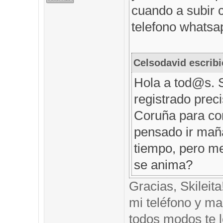
cuando a subir 
telefono whatsap
Celsodavid escribi
Hola a tod@s. 
registrado prec
Coruña para com
pensado ir mañ
tiempo, pero me
se anima?
Gracias, Skileit
mi teléfono y mai
todos modos te l