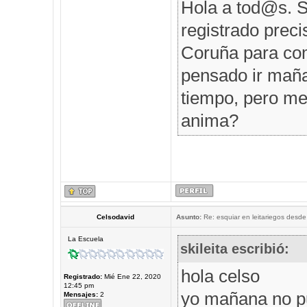
Hola a tod@s. S
registrado prec
Coruña para comp
pensado ir maña
tiempo, pero me 
anima?
Celsodavid
Asunto:
Re: esquiar en leitariegos desde
La Escuela
skileita escribió:
hola celso
Registrado:
Mié Ene 22, 2020
12:45 pm
yo mañana no p
Mensajes:
2