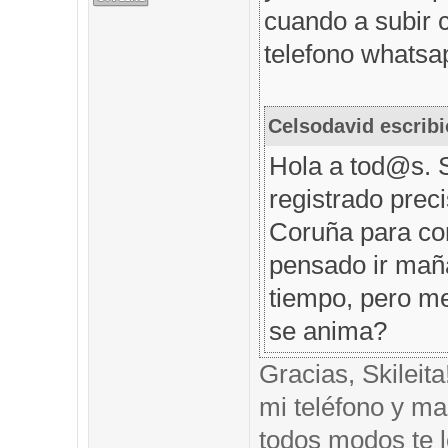
cuando a subir 
telefono whatsap
Celsodavid escribi
Hola a tod@s. 
registrado prec
Coruña para com
pensado ir mañ
tiempo, pero me
se anima?
Gracias, Skileit
mi teléfono y mai
todos modos te l