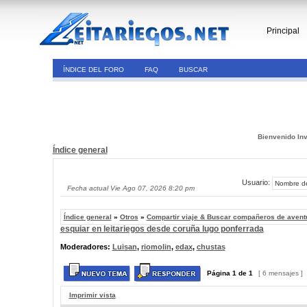
Principal
ÍNDICE DEL FORO
FAQ
BUSCAR
Bienvenido Inv
Índice general
Usuario:
Fecha actual Vie Ago 07, 2026 8:20 pm
Índice general
»
Otros
»
Compartir viaje & Buscar compañeros de avent
esquiar en leitariegos desde coruña lugo ponferrada
Moderadores:
Luisan
,
riomolin
,
edax
,
chustas
Página
1
de
1
[ 6 mensajes ]
Imprimir vista