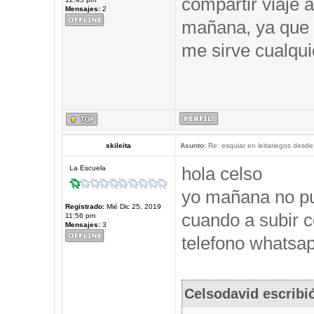
compartir viaje a
Mensajes:
2
mañana, ya que 
me sirve cualqui
skileita
Asunto:
Re: esquiar en leitariegos desde
hola celso
La Escuela
yo mañana no pu
Registrado:
Mié Dic 25, 2019
cuando a subir c
11:56 pm
Mensajes:
3
telefono whatsap
Celsodavid escribi