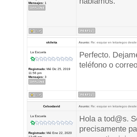
hablamos.
Mensajes:
1
skileita
Asunto:
Re: esquiar en leitariegos desde
Perfecto. Dejam
La Escuela
teléfono o correo
Registrado:
Mié Dic 25, 2019
11:56 pm
Mensajes:
3
Celsodavid
Asunto:
Re: esquiar en leitariegos desde
Hola a tod@s. So
La Escuela
precisamente pa
Registrado:
Mié Ene 22, 2020
12:45 pm