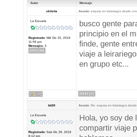
Autor
Mensaje
skileita
Asunto:
esquiar en leitariegos desde cor
busco gente par
La Escuela
principio en el 
Registrado:
Mié Dic 25, 2019
finde, gente ent
11:56 pm
Mensajes:
3
viaje a leirarieg
en grupo etc...
btt30
Asunto:
Re: esquiar en leitariegos desde
Hola, yo soy de 
La Escuela
compartir viaje p
Registrado:
Sab Dic 28, 2019
6:12 pm