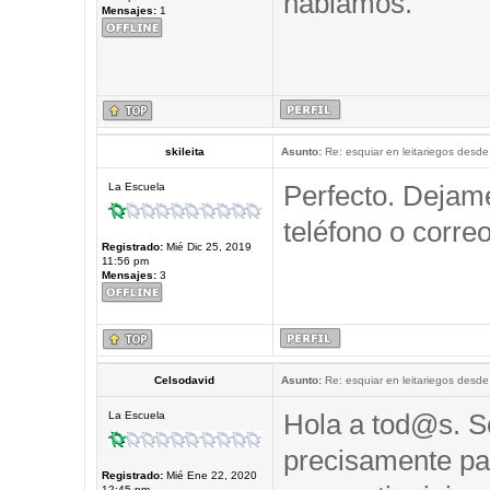
hablamos.
Mensajes:
1
skileita
Asunto:
Re: esquiar en leitariegos desde
Perfecto. Dejam
La Escuela
teléfono o correo
Registrado:
Mié Dic 25, 2019
11:56 pm
Mensajes:
3
Celsodavid
Asunto:
Re: esquiar en leitariegos desde
Hola a tod@s. So
La Escuela
precisamente pa
Registrado:
Mié Ene 22, 2020
12:45 pm