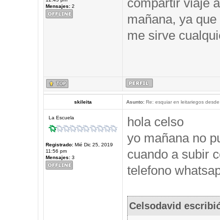
compartir viaje a
Mensajes:
2
mañana, ya que 
me sirve cualqui
skileita
Asunto:
Re: esquiar en leitariegos desde
hola celso
La Escuela
yo mañana no pu
Registrado:
Mié Dic 25, 2019
cuando a subir c
11:56 pm
Mensajes:
3
telefono whatsap
Celsodavid escribi