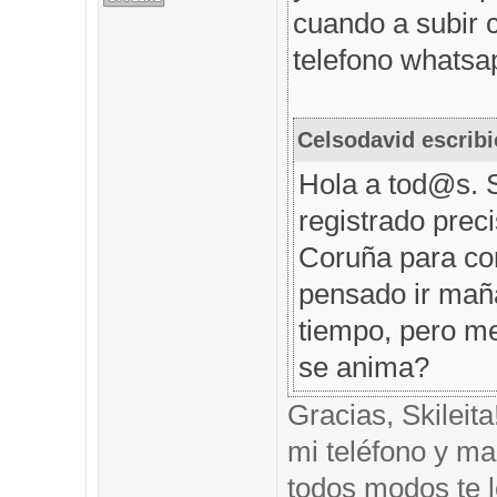
cuando a subir 
telefono whatsap
Celsodavid escribi
Hola a tod@s. 
registrado prec
Coruña para com
pensado ir mañ
tiempo, pero me
se anima?
Gracias, Skileit
mi teléfono y mai
todos modos te l