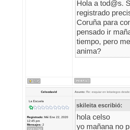
Hola a tod@s. S
registrado prec
Coruña para comp
pensado ir maña
tiempo, pero me 
anima?
Celsodavid
Asunto:
Re: esquiar en leitariegos desde
La Escuela
skileita escribió:
hola celso
Registrado:
Mié Ene 22, 2020
12:45 pm
yo mañana no p
Mensajes:
2