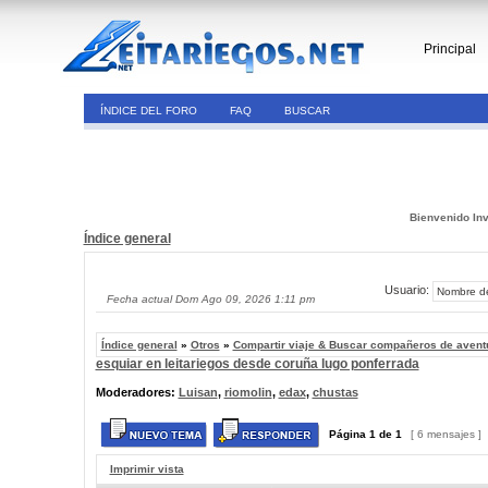
Principal
ÍNDICE DEL FORO
FAQ
BUSCAR
Bienvenido Inv
Índice general
Usuario:
Fecha actual Dom Ago 09, 2026 1:11 pm
Índice general
»
Otros
»
Compartir viaje & Buscar compañeros de avent
esquiar en leitariegos desde coruña lugo ponferrada
Moderadores:
Luisan
,
riomolin
,
edax
,
chustas
Página
1
de
1
[ 6 mensajes ]
Imprimir vista