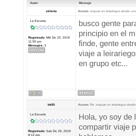
Autor
Mensaje
skileita
Asunto:
esquiar en leitariegos desde cor
busco gente par
La Escuela
principio en el 
Registrado:
Mié Dic 25, 2019
finde, gente ent
11:56 pm
Mensajes:
3
viaje a leirarieg
en grupo etc...
btt30
Asunto:
Re: esquiar en leitariegos desde
Hola, yo soy de 
La Escuela
compartir viaje p
Registrado:
Sab Dic 28, 2019
6:12 pm