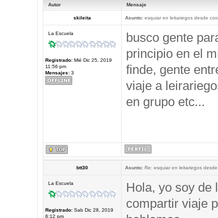
Autor
Mensaje
skileita
Asunto:
esquiar en leitariegos desde cor
busco gente par
La Escuela
principio en el 
Registrado:
Mié Dic 25, 2019
finde, gente ent
11:56 pm
Mensajes:
3
viaje a leirarieg
en grupo etc...
btt30
Asunto:
Re: esquiar en leitariegos desde
Hola, yo soy de 
La Escuela
compartir viaje p
Registrado:
Sab Dic 28, 2019
6:12 pm