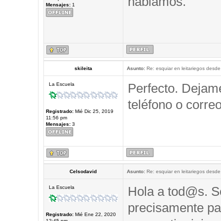
hablamos.
Mensajes:
1
skileita
Asunto:
Re: esquiar en leitariegos desde
Perfecto. Dejam
La Escuela
teléfono o correo
Registrado:
Mié Dic 25, 2019
11:56 pm
Mensajes:
3
Celsodavid
Asunto:
Re: esquiar en leitariegos desde
Hola a tod@s. So
La Escuela
precisamente pa
Registrado:
Mié Ene 22, 2020
12:45 pm