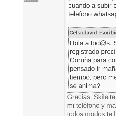
cuando a subir 
telefono whatsap
Celsodavid escribi
Hola a tod@s. 
registrado prec
Coruña para com
pensado ir mañ
tiempo, pero me
se anima?
Gracias, Skileit
mi teléfono y mai
todos modos te l