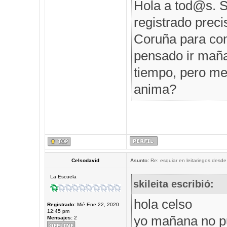
Hola a tod@s. S
registrado prec
Coruña para comp
pensado ir maña
tiempo, pero me 
anima?
Celsodavid
Asunto:
Re: esquiar en leitariegos desde
La Escuela
skileita escribió:
hola celso
Registrado:
Mié Ene 22, 2020
12:45 pm
yo mañana no p
Mensajes:
2