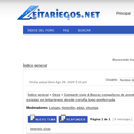
Principal
ÍNDICE DEL FORO
FAQ
BUSCAR
Bienvenido Inv
Índice general
Usuario:
Fecha actual Dom Ago 09, 2026 3:10 pm
Índice general
»
Otros
»
Compartir viaje & Buscar compañeros de avent
esquiar en leitariegos desde coruña lugo ponferrada
Moderadores:
Luisan
,
riomolin
,
edax
,
chustas
Página
1
de
1
[ 6 mensajes ]
Imprimir vista