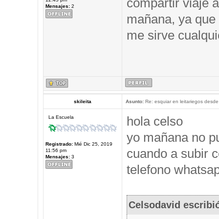
compartir viaje a
Mensajes:
2
mañana, ya que 
me sirve cualqui
skileita
Asunto:
Re: esquiar en leitariegos desde
hola celso
La Escuela
yo mañana no pu
Registrado:
Mié Dic 25, 2019
cuando a subir c
11:56 pm
Mensajes:
3
telefono whatsap
Celsodavid escribi