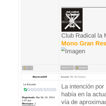
_____________
Club Radical la
Mono Gran Res
Blackcat345
Asunto:
Re: El Cornon
La intención por
La Escuela
había en la actu
Registrado:
Mar Dic 16, 2014
vía de aproximac
1:07 pm
Mensajes:
1