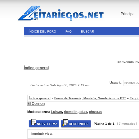
Principal
ÍNDICE DEL FORO
FAQ
BUSCAR
Bienvenido Inv
Índice general
Usuario:
Fecha actual Sab Ago 08, 2026 9:13 am
Índice general
»
Foros de Travesía, Montaña, Senderismo y BTT
»
Esquí
El Cornon
Moderadores:
Luisan
,
riomolin
,
edax
,
chustas
Página
1
de
1
[ 7 mensajes ]
Imprimir vista