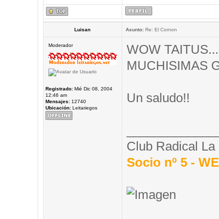
Luisan
Asunto:
Re: El Cornon
WOW TAITUS... in
Moderador
MUCHISIMAS G
Registrado:
Mié Dic 08, 2004
Un saludo!!
12:46 am
Mensajes:
12740
Ubicación:
Leitariegos
_____________
Club Radical La
Socio nº 5 - 