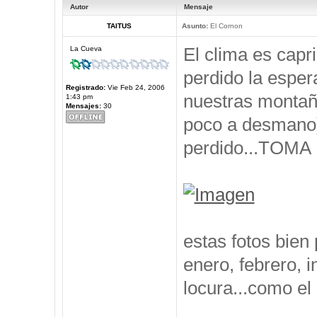
Autor
Mensaje
TAITUS
Asunto:
El Cornon
El clima es capr
La Cueva
perdido la esper
Registrado:
Vie Feb 24, 2006
nuestras montañ
1:43 pm
Mensajes:
30
poco a desmano)
perdido...TOM
estas fotos bien
enero, febrero, i
locura...como el 