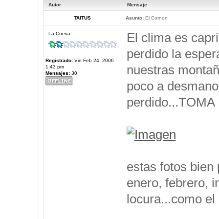
Autor
Mensaje
TAITUS
Asunto:
El Cornon
El clima es capr
La Cueva
perdido la esper
Registrado:
Vie Feb 24, 2006
nuestras montañ
1:43 pm
Mensajes:
30
poco a desmano)
perdido...TOM
estas fotos bien
enero, febrero, i
locura...como el 