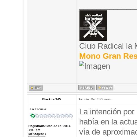
_____________
Club Radical la
Mono Gran Res
Blackcat345
Asunto:
Re: El Cornon
La intención por
La Escuela
había en la actu
Registrado:
Mar Dic 16, 2014
vía de aproximac
1:07 pm
Mensajes:
1