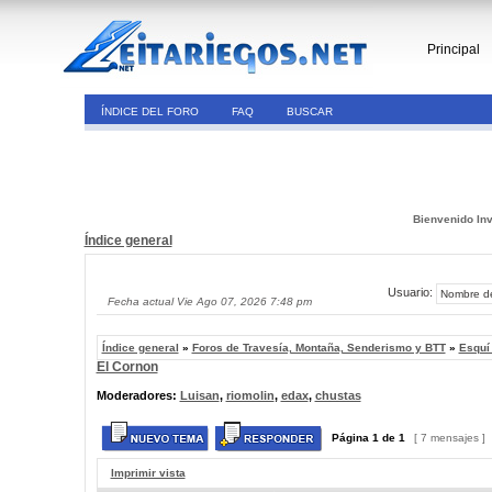
Principal
ÍNDICE DEL FORO
FAQ
BUSCAR
Bienvenido Inv
Índice general
Usuario:
Fecha actual Vie Ago 07, 2026 7:48 pm
Índice general
»
Foros de Travesía, Montaña, Senderismo y BTT
»
Esquí
El Cornon
Moderadores:
Luisan
,
riomolin
,
edax
,
chustas
Página
1
de
1
[ 7 mensajes ]
Imprimir vista