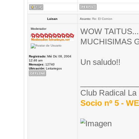
Luisan
Asunto:
Re: El Cornon
WOW TAITUS... in
Moderador
MUCHISIMAS G
Registrado:
Mié Dic 08, 2004
Un saludo!!
12:46 am
Mensajes:
12740
Ubicación:
Leitariegos
_____________
Club Radical La
Socio nº 5 - 