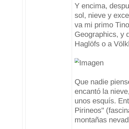
Y encima, despu
sol, nieve y exc
va mi primo Tino
Geographics, y 
Haglöfs o a Völkl
Que nadie piense
encantó la nieve
unos esquís. Ent
Pirineos" (fasci
montañas nevadas