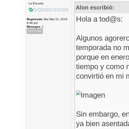
La Escuela
Alon escribió:
Hola a tod@s:
Registrado:
Mar Mar 22, 2016
6:48 pm
Mensajes:
1
Algunos agorero
temporada no me
porque en enero 
tiempo y como n
convirtió en mi m
Sin embargo, en
ya bien asentad