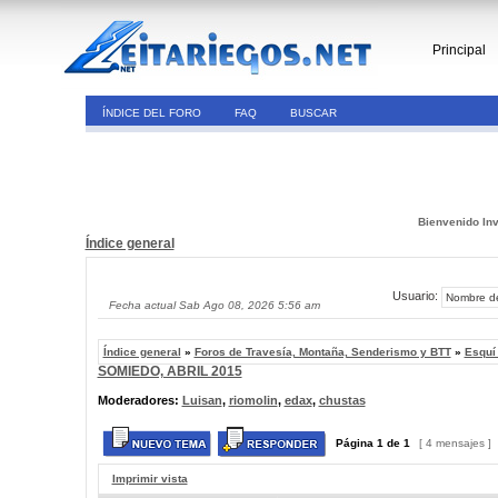
Principal
ÍNDICE DEL FORO
FAQ
BUSCAR
Bienvenido Inv
Índice general
Usuario:
Fecha actual Sab Ago 08, 2026 5:56 am
Índice general
»
Foros de Travesía, Montaña, Senderismo y BTT
»
Esquí
SOMIEDO, ABRIL 2015
Moderadores:
Luisan
,
riomolin
,
edax
,
chustas
Página
1
de
1
[ 4 mensajes ]
Imprimir vista