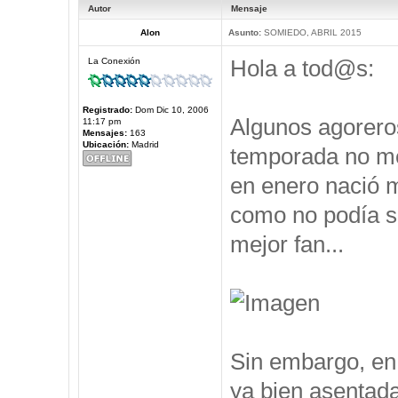
Autor
Mensaje
Alon
Asunto:
SOMIEDO, ABRIL 2015
Hola a tod@s:
La Conexión
Registrado:
Dom Dic 10, 2006
Algunos agorero
11:17 pm
Mensajes:
163
Ubicación:
Madrid
temporada no me 
en enero nació m
como no podía se
mejor fan...
Sin embargo, en 
ya bien asentad