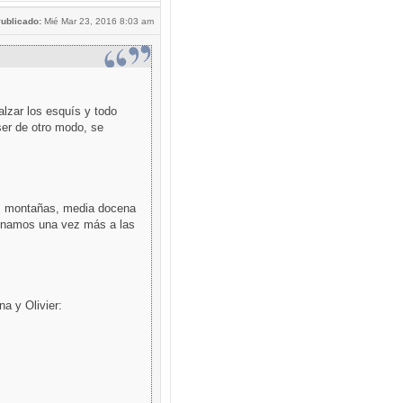
ublicado:
Mié Mar 23, 2016 8:03 am
lzar los esquís y todo
ser de otro modo, se
as montañas, media docena
inamos una vez más a las
a y Olivier: