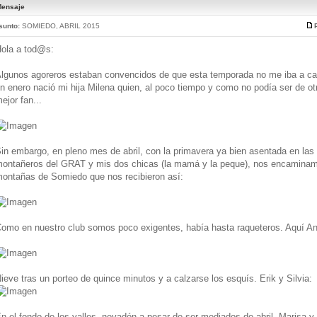
ensaje
sunto:
SOMIEDO, ABRIL 2015
ola a tod@s:
lgunos agoreros estaban convencidos de que esta temporada no me iba a cal
n enero nació mi hija Milena quien, al poco tiempo y como no podía ser de ot
ejor fan...
in embargo, en pleno mes de abril, con la primavera ya bien asentada en la
ontañeros del GRAT y mis dos chicas (la mamá y la peque), nos encaminam
ontañas de Somiedo que nos recibieron así:
omo en nuestro club somos poco exigentes, había hasta raqueteros. Aquí Ana
ieve tras un porteo de quince minutos y a calzarse los esquís. Erik y Silvia:
n el fondo de los valles, nevadón a pesar de ser mediados de abril. Marisa y S