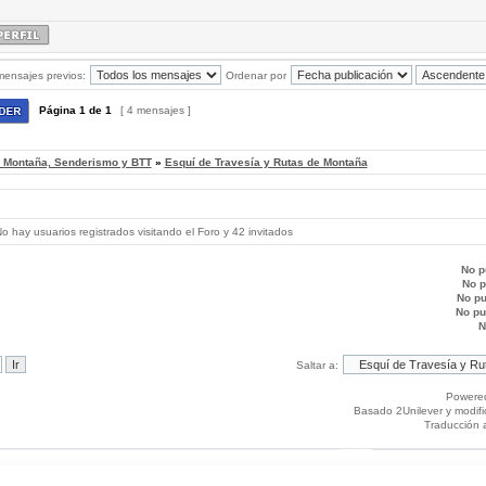
mensajes previos:
Ordenar por
Página
1
de
1
[ 4 mensajes ]
, Montaña, Senderismo y BTT
»
Esquí de Travesía y Rutas de Montaña
 hay usuarios registrados visitando el Foro y 42 invitados
No p
No 
No p
No p
N
Saltar a:
Powere
Basado 2Unilever y modif
Traducción 