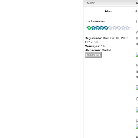
Autor
M
Alon
A
H
La Conexión
A
e
Registrado:
Dom Dic 10, 2006
11:17 pm
m
Mensajes:
163
Ubicación:
Madrid
S
m
m
C
N
E