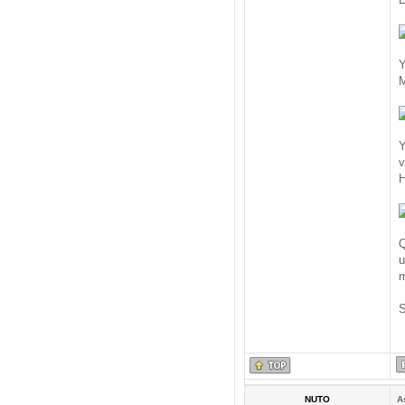
Y
M
Y
v
H
Q
u
m
S
NUTO
A