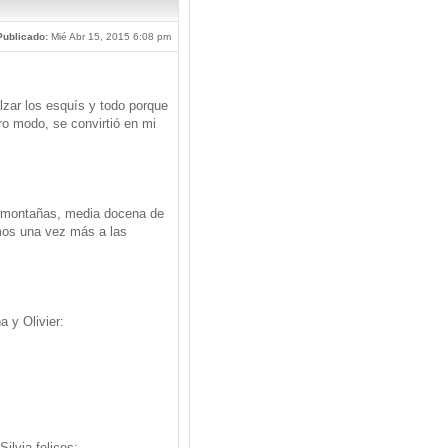
Publicado:
Mié Abr 15, 2015 6:08 pm
zar los esquís y todo porque
ro modo, se convirtió en mi
s montañas, media docena de
os una vez más a las
 y Olivier:
ilvia felices: