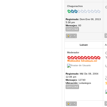
Chagunachos
G
Registrado:
Dom Ene 06, 2013
5:38 pm
Mensajes:
60
Luisan
A
Moderador
O
Y
U
Registrado:
Mié Dic 08, 2004
_
12:46 am
C
Mensajes:
12740
S
Ubicación:
Leitariegos