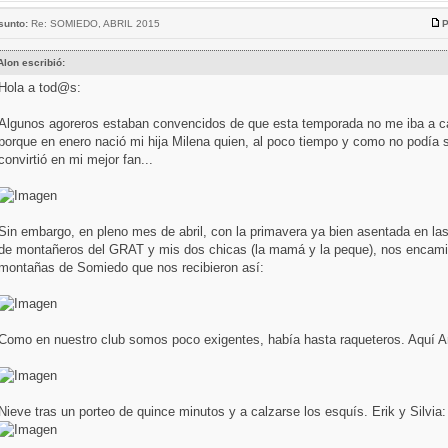
sunto:
Re: SOMIEDO, ABRIL 2015
P
Alon escribió:
Hola a tod@s:
Algunos agoreros estaban convencidos de que esta temporada no me iba a ca
porque en enero nació mi hija Milena quien, al poco tiempo y como no podía 
convirtió en mi mejor fan...
Sin embargo, en pleno mes de abril, con la primavera ya bien asentada en l
de montañeros del GRAT y mis dos chicas (la mamá y la peque), nos encam
montañas de Somiedo que nos recibieron así:
Como en nuestro club somos poco exigentes, había hasta raqueteros. Aquí An
Nieve tras un porteo de quince minutos y a calzarse los esquís. Erik y Silvia: