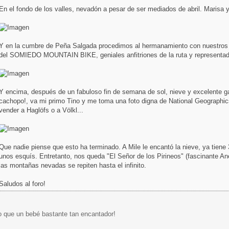
En el fondo de los valles, nevadón a pesar de ser mediados de abril. Marisa y 
Y en la cumbre de Peña Salgada procedimos al hermanamiento con nuestro
del SOMIEDO MOUNTAIN BIKE, geniales anfitriones de la ruta y representad
Y encima, después de un fabuloso fin de semana de sol, nieve y excelente ga
cachopo!, va mi primo Tino y me toma una foto digna de National Geographi
vender a Haglöfs o a Völkl...
Que nadie piense que esto ha terminado. A Mile le encantó la nieve, ya tiene
unos esquís. Entretanto, nos queda "El Señor de los Pirineos" (fascinante An
las montañas nevadas se repiten hasta el infinito.
Saludos al foro!
o que un bebé bastante tan encantador!