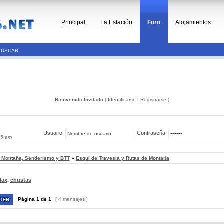
Principal
La Estación
Foro
Alojamientos
BUSCAR
Bienvenido Invitado
(
Identificarse
|
Registrarse
)
Usuario:
Contraseña:
45 am
, Montaña, Senderismo y BTT
»
Esquí de Travesía y Rutas de Montaña
dax
,
chustas
Página
1
de
1
[ 4 mensajes ]