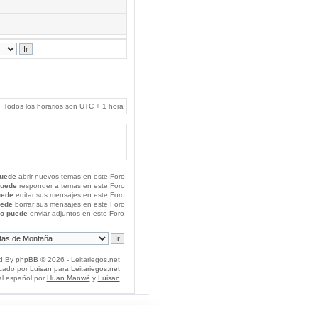
Todos los horarios son UTC + 1 hora
uede
abrir nuevos temas en este Foro
puede
responder a temas en este Foro
uede
editar sus mensajes en este Foro
uede
borrar sus mensajes en este Foro
o puede
enviar adjuntos en este Foro
d By
phpBB
© 2026 - Leitariegos.net
icado por
Luisan
para
Leitariegos.net
al español por
Huan Manwë
y
Luisan