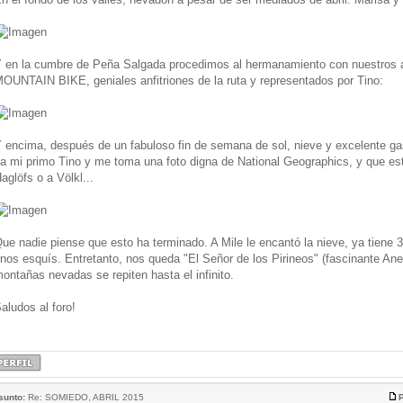
 en la cumbre de Peña Salgada procedimos al hermanamiento con nuestro
OUNTAIN BIKE, geniales anfitriones de la ruta y representados por Tino:
 encima, después de un fabuloso fin de semana de sol, nieve y excelente gas
a mi primo Tino y me toma una foto digna de National Geographics, y que e
aglöfs o a Völkl...
ue nadie piense que esto ha terminado. A Mile le encantó la nieve, ya tiene 
nos esquís. Entretanto, nos queda "El Señor de los Pirineos" (fascinante Ane
ontañas nevadas se repiten hasta el infinito.
aludos al foro!
sunto:
Re: SOMIEDO, ABRIL 2015
P