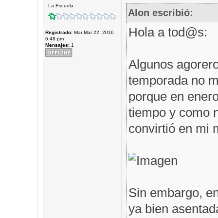
La Escuela
Alon escribió:
Hola a tod@s:
Registrado:
Mar Mar 22, 2016
6:48 pm
Mensajes:
1
Algunos agorero
temporada no me
porque en enero 
tiempo y como n
convirtió en mi m
Sin embargo, en
ya bien asentad