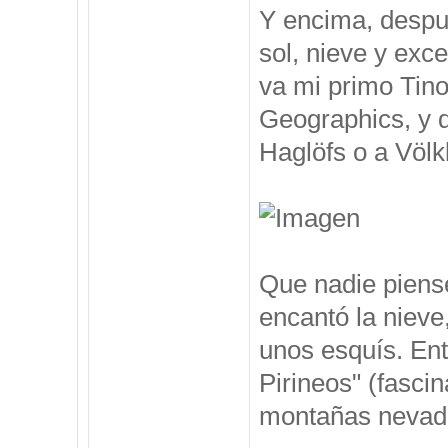
Y encima, despu
sol, nieve y exc
va mi primo Tino
Geographics, y 
Haglöfs o a Völkl
Que nadie piense
encantó la nieve
unos esquís. Ent
Pirineos" (fasci
montañas nevadas