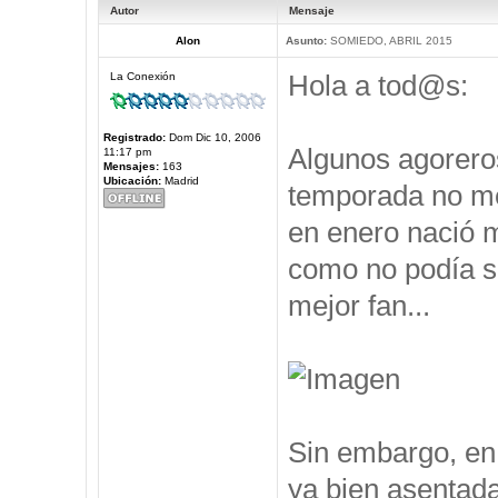
Autor
Mensaje
Alon
Asunto:
SOMIEDO, ABRIL 2015
Hola a tod@s:
La Conexión
Registrado:
Dom Dic 10, 2006
Algunos agorero
11:17 pm
Mensajes:
163
Ubicación:
Madrid
temporada no me 
en enero nació m
como no podía se
mejor fan...
Sin embargo, en 
ya bien asentad