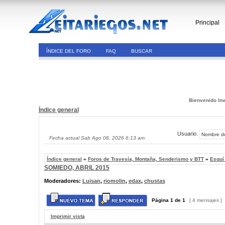
Principal
ÍNDICE DEL FORO
FAQ
BUSCAR
Bienvenido Inv
Índice general
Usuario:
Fecha actual Sab Ago 08, 2026 6:13 am
Índice general
»
Foros de Travesía, Montaña, Senderismo y BTT
»
Esquí
SOMIEDO, ABRIL 2015
Moderadores:
Luisan
,
riomolin
,
edax
,
chustas
Página
1
de
1
[ 4 mensajes ]
Imprimir vista