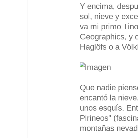
Y encima, despu
sol, nieve y exc
va mi primo Tino
Geographics, y 
Haglöfs o a Völkl
Que nadie piense
encantó la nieve
unos esquís. Ent
Pirineos" (fasci
montañas nevadas