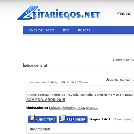
Principal
ÍNDICE DEL FORO
FAQ
BUSCAR
Bienvenido Inv
Índice general
Usuario:
Fecha actual Sab Ago 08, 2026 11:39 am
Índice general
»
Foros de Travesía, Montaña, Senderismo y BTT
»
Esquí
SOMIEDO, ABRIL 2015
Moderadores:
Luisan
,
riomolin
,
edax
,
chustas
Página
1
de
1
[ 4 mensajes ]
Imprimir vista