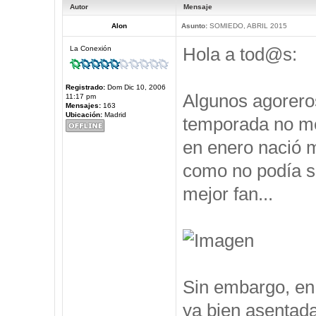
Autor
Mensaje
Alon
Asunto:
SOMIEDO, ABRIL 2015
Hola a tod@s:
La Conexión
Registrado:
Dom Dic 10, 2006
Algunos agorero
11:17 pm
Mensajes:
163
Ubicación:
Madrid
temporada no me 
en enero nació m
como no podía se
mejor fan...
Sin embargo, en 
ya bien asentad