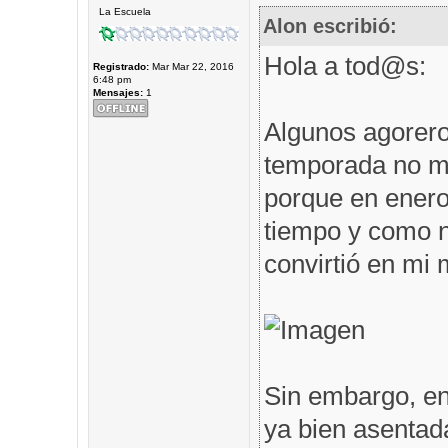
La Escuela
Alon escribió:
Hola a tod@s:
Registrado:
Mar Mar 22, 2016
6:48 pm
Mensajes:
1
Algunos agorero
temporada no me
porque en enero 
tiempo y como n
convirtió en mi m
Sin embargo, en
ya bien asentad