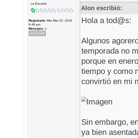
La Escuela
Alon escribió:
Hola a tod@s:
Registrado:
Mar Mar 22, 2016
6:48 pm
Mensajes:
1
Algunos agorero
temporada no me
porque en enero 
tiempo y como n
convirtió en mi m
Sin embargo, en
ya bien asentad