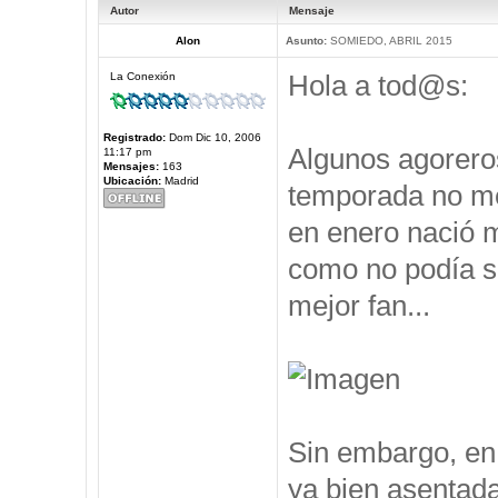
Autor
Mensaje
Alon
Asunto:
SOMIEDO, ABRIL 2015
Hola a tod@s:
La Conexión
Registrado:
Dom Dic 10, 2006
Algunos agorero
11:17 pm
Mensajes:
163
Ubicación:
Madrid
temporada no me 
en enero nació m
como no podía se
mejor fan...
Sin embargo, en 
ya bien asentad