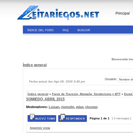
Principal
ÍNDICE DEL FORO
FAQ
BUSCAR
Bienvenido Inv
Índice general
Usuario:
Fecha actual Jue Ago 06, 2026 3:46 pm
Índice general
»
Foros de Travesía, Montaña, Senderismo y BTT
»
Esquí
SOMIEDO, ABRIL 2015
Moderadores:
Luisan
,
riomolin
,
edax
,
chustas
Página
1
de
1
[ 4 mensajes ]
Imprimir vista