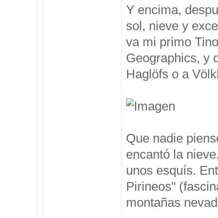
Y encima, despu
sol, nieve y exc
va mi primo Tino
Geographics, y 
Haglöfs o a Völkl
Que nadie piense
encantó la nieve
unos esquís. Ent
Pirineos" (fasci
montañas nevadas