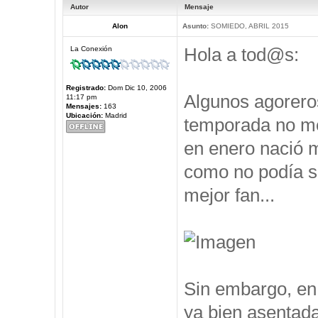
Autor
Mensaje
Alon
Asunto:
SOMIEDO, ABRIL 2015
Hola a tod@s:
La Conexión
Registrado:
Dom Dic 10, 2006
Algunos agorero
11:17 pm
Mensajes:
163
Ubicación:
Madrid
temporada no me 
en enero nació m
como no podía se
mejor fan...
Sin embargo, en 
ya bien asentad