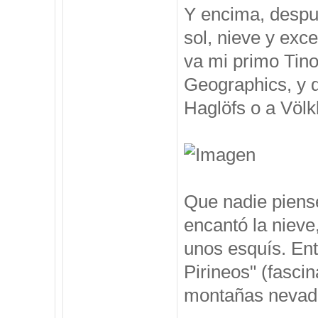
Y encima, despu
sol, nieve y exc
va mi primo Tino
Geographics, y 
Haglöfs o a Völkl
Que nadie piense
encantó la nieve
unos esquís. Ent
Pirineos" (fasci
montañas nevadas