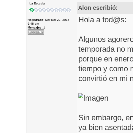
La Escuela
Alon escribió:
Hola a tod@s:
Registrado:
Mar Mar 22, 2016
6:48 pm
Mensajes:
1
Algunos agorero
temporada no me
porque en enero 
tiempo y como n
convirtió en mi m
Sin embargo, en
ya bien asentad