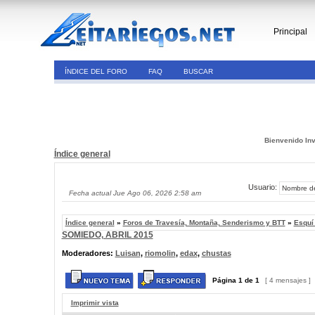
Principal
ÍNDICE DEL FORO
FAQ
BUSCAR
Bienvenido Inv
Índice general
Usuario:
Fecha actual Jue Ago 06, 2026 2:58 am
Índice general
»
Foros de Travesía, Montaña, Senderismo y BTT
»
Esquí
SOMIEDO, ABRIL 2015
Moderadores:
Luisan
,
riomolin
,
edax
,
chustas
Página
1
de
1
[ 4 mensajes ]
Imprimir vista