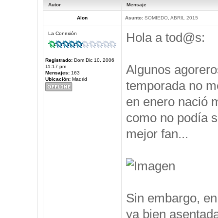
Autor
Mensaje
Alon
Asunto:
SOMIEDO, ABRIL 2015
Hola a tod@s:
La Conexión
Registrado:
Dom Dic 10, 2006
Algunos agorero
11:17 pm
Mensajes:
163
Ubicación:
Madrid
temporada no me 
en enero nació m
como no podía se
mejor fan...
Sin embargo, en 
ya bien asentad