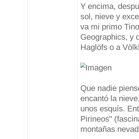
Y encima, despu
sol, nieve y exc
va mi primo Tino
Geographics, y 
Haglöfs o a Völkl
Que nadie piense
encantó la nieve
unos esquís. Ent
Pirineos" (fasci
montañas nevadas