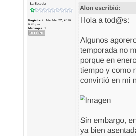
La Escuela
Alon escribió:
Hola a tod@s:
Registrado:
Mar Mar 22, 2016
6:48 pm
Mensajes:
1
Algunos agorero
temporada no me
porque en enero 
tiempo y como n
convirtió en mi m
Sin embargo, en
ya bien asentad