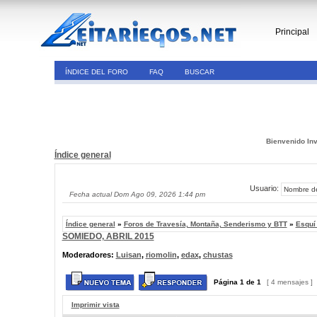
Principal
ÍNDICE DEL FORO
FAQ
BUSCAR
Bienvenido Inv
Índice general
Usuario:
Fecha actual Dom Ago 09, 2026 1:44 pm
Índice general
»
Foros de Travesía, Montaña, Senderismo y BTT
»
Esquí
SOMIEDO, ABRIL 2015
Moderadores:
Luisan
,
riomolin
,
edax
,
chustas
Página
1
de
1
[ 4 mensajes ]
Imprimir vista