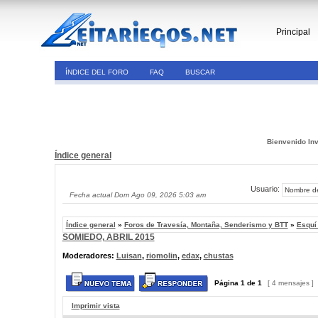
Principal
ÍNDICE DEL FORO
FAQ
BUSCAR
Bienvenido Inv
Índice general
Usuario:
Fecha actual Dom Ago 09, 2026 5:03 am
Índice general
»
Foros de Travesía, Montaña, Senderismo y BTT
»
Esquí
SOMIEDO, ABRIL 2015
Moderadores:
Luisan
,
riomolin
,
edax
,
chustas
Página
1
de
1
[ 4 mensajes ]
Imprimir vista