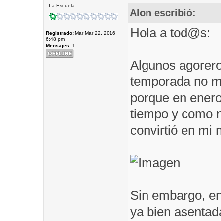
La Escuela
Alon escribió:
Hola a tod@s:
Registrado:
Mar Mar 22, 2016
6:48 pm
Mensajes:
1
Algunos agorero
temporada no me
porque en enero 
tiempo y como n
convirtió en mi m
Sin embargo, en
ya bien asentad