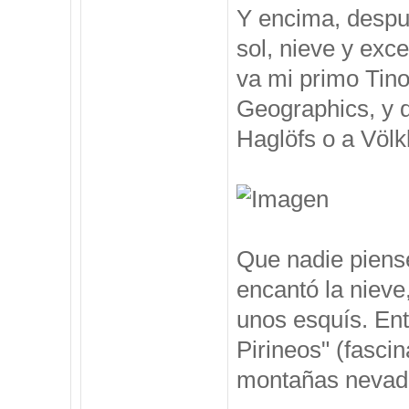
Y encima, despu
sol, nieve y exc
va mi primo Tino
Geographics, y 
Haglöfs o a Völkl
Que nadie piense
encantó la nieve
unos esquís. Ent
Pirineos" (fasci
montañas nevadas