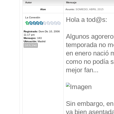
Autor
Mensaje
Alon
Asunto:
SOMIEDO, ABRIL 2015
Hola a tod@s:
La Conexión
Registrado:
Dom Dic 10, 2006
Algunos agorero
11:17 pm
Mensajes:
163
Ubicación:
Madrid
temporada no me 
en enero nació m
como no podía se
mejor fan...
Sin embargo, en 
ya bien asentad