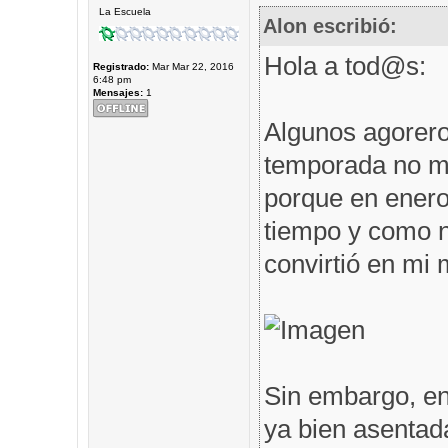
La Escuela
Alon escribió:
Hola a tod@s:
Registrado:
Mar Mar 22, 2016
6:48 pm
Mensajes:
1
Algunos agorero
temporada no me
porque en enero 
tiempo y como n
convirtió en mi m
Sin embargo, en
ya bien asentad