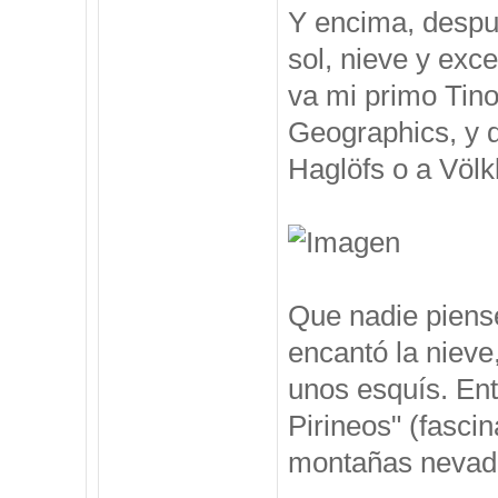
Y encima, despu
sol, nieve y exc
va mi primo Tino
Geographics, y 
Haglöfs o a Völkl
Que nadie piense
encantó la nieve
unos esquís. Ent
Pirineos" (fasci
montañas nevadas