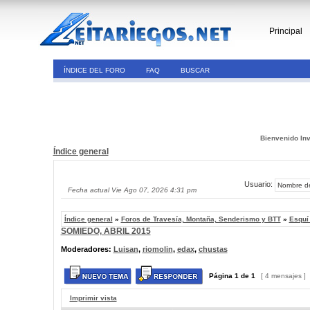
Principal
ÍNDICE DEL FORO
FAQ
BUSCAR
Bienvenido Inv
Índice general
Usuario:
Fecha actual Vie Ago 07, 2026 4:31 pm
Índice general
»
Foros de Travesía, Montaña, Senderismo y BTT
»
Esquí
SOMIEDO, ABRIL 2015
Moderadores:
Luisan
,
riomolin
,
edax
,
chustas
Página
1
de
1
[ 4 mensajes ]
Imprimir vista