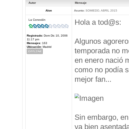
Autor
Mensaje
Alon
Asunto:
SOMIEDO, ABRIL 2015
Hola a tod@s:
La Conexión
Registrado:
Dom Dic 10, 2006
Algunos agorero
11:17 pm
Mensajes:
163
Ubicación:
Madrid
temporada no me 
en enero nació m
como no podía se
mejor fan...
Sin embargo, en 
ya bien asentad