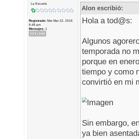
La Escuela
Alon escribió:
Hola a tod@s:
Registrado:
Mar Mar 22, 2016
6:48 pm
Mensajes:
1
Algunos agorero
temporada no me
porque en enero 
tiempo y como n
convirtió en mi m
Sin embargo, en
ya bien asentad