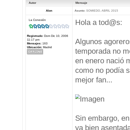
Autor
Mensaje
Alon
Asunto:
SOMIEDO, ABRIL 2015
Hola a tod@s:
La Conexión
Registrado:
Dom Dic 10, 2006
Algunos agorero
11:17 pm
Mensajes:
163
Ubicación:
Madrid
temporada no me 
en enero nació m
como no podía se
mejor fan...
Sin embargo, en 
ya bien asentad