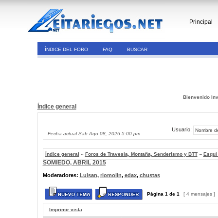
Principal
ÍNDICE DEL FORO
FAQ
BUSCAR
Bienvenido Inv
Índice general
Usuario:
Fecha actual Sab Ago 08, 2026 5:00 pm
Índice general
»
Foros de Travesía, Montaña, Senderismo y BTT
»
Esquí
SOMIEDO, ABRIL 2015
Moderadores:
Luisan
,
riomolin
,
edax
,
chustas
Página
1
de
1
[ 4 mensajes ]
Imprimir vista