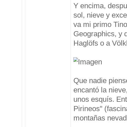
Y encima, despu
sol, nieve y exc
va mi primo Tino
Geographics, y 
Haglöfs o a Völkl
Que nadie piense
encantó la nieve
unos esquís. Ent
Pirineos" (fasci
montañas nevadas