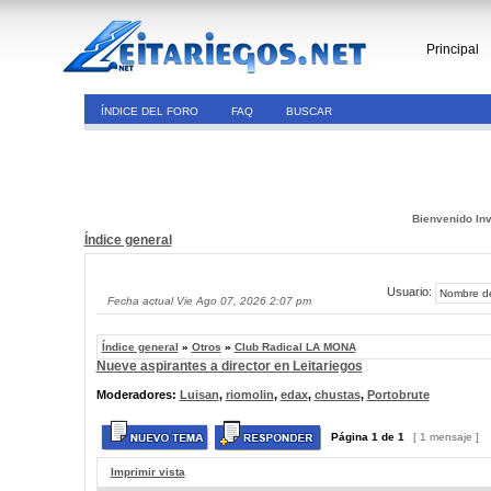
Principal
ÍNDICE DEL FORO
FAQ
BUSCAR
Bienvenido Inv
Índice general
Usuario:
Fecha actual Vie Ago 07, 2026 2:07 pm
Índice general
»
Otros
»
Club Radical LA MONA
Nueve aspirantes a director en Leitariegos
Moderadores:
Luisan
,
riomolin
,
edax
,
chustas
,
Portobrute
Página
1
de
1
[ 1 mensaje ]
Imprimir vista