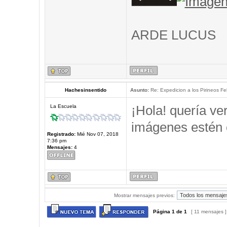
ARDE LUCUS
Hachesinsentido
Asunto:
Re: Expedicion a los Pirineos Fel
¡Hola! quería ve
La Escuela
imágenes estén 
Registrado:
Mié Nov 07, 2018
7:36 pm
Mensajes:
4
Mostrar mensajes previos:
Página
1
de
1
[ 11 mensajes 