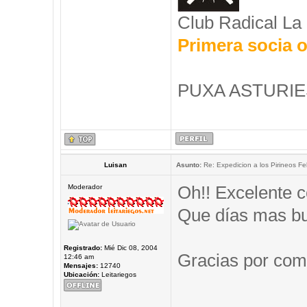
Club Radical La
Primera socia o
PUXA ASTURIES
Luisan
Asunto:
Re: Expedicion a los Pirineos Fel
Oh!! Excelente c
Moderador
Que días mas b
Registrado:
Mié Dic 08, 2004
Gracias por comp
12:46 am
Mensajes:
12740
Ubicación:
Leitariegos
_____________