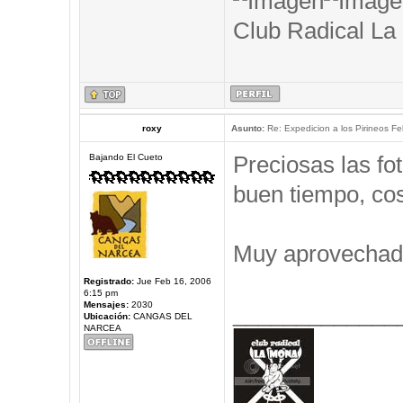
Club Radical La
roxy
Asunto:
Re: Expedicion a los Pirineos Fel
Preciosas las f
Bajando El Cueto
buen tiempo, cos
Muy aprovechad
Registrado:
Jue Feb 16, 2006
6:15 pm
Mensajes:
2030
_____________
Ubicación:
CANGAS DEL
NARCEA