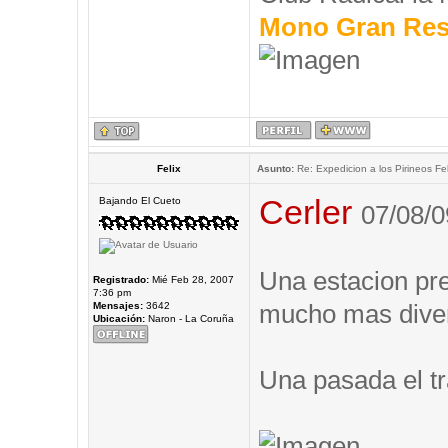
Mono Gran Res
Felix
Asunto:
Re: Expedicion a los Pirineos Fel
Cerler
Bajando El Cueto
07/08/0
Una estacion prec
Registrado:
Mié Feb 28, 2007
7:36 pm
mucho mas diver
Mensajes:
3642
Ubicación:
Naron - La Coruña
Una pasada el tr