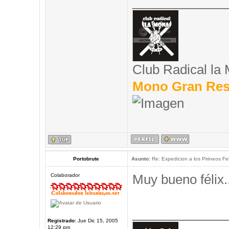
_____________
Club Radical la
Mono Gran Res
Portobrute
Asunto:
Re: Expedicion a los Pirineos Fel
Muy bueno félix..
Colaborador
_____________
Registrado:
Jue Dic 15, 2005
12:29 pm