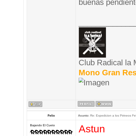
buenas pendient
_____________
Club Radical la
Mono Gran Res
Felix
Asunto:
Re: Expedicion a los Pirineos Fel
Astun
Bajando El Cueto