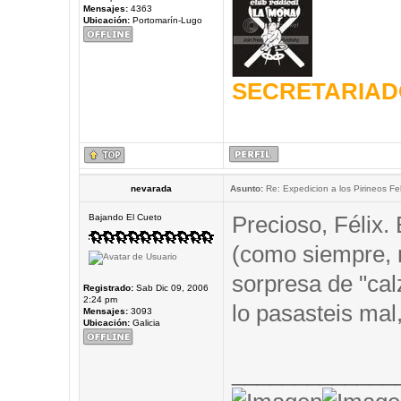
Mensajes:
4363
Ubicación:
Portomarín-Lugo
SECRETARIAD
nevarada
Asunto:
Re: Expedicion a los Pirineos Fel
Precioso, Félix.
Bajando El Cueto
(como siempre,
sorpresa de "cal
Registrado:
Sab Dic 09, 2006
2:24 pm
lo pasasteis mal,
Mensajes:
3093
Ubicación:
Galicia
_____________