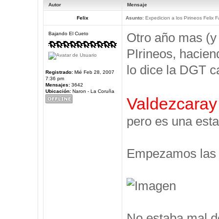
Autor
Mensaje
Felix
Asunto:
Expedicion a los Pirineos Felix F
Otro año mas (y
Bajando El Cueto
PIrineos, hacien
lo dice la DGT c
Registrado:
Mié Feb 28, 2007
7:36 pm
Mensajes:
3642
Ubicación:
Naron - La Coruña
Valdezcaray
pero es una esta
Empezamos las V
No estaba mal d