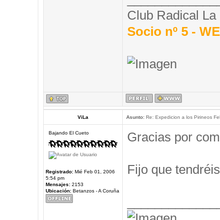
Club Radical La
Socio nº 5 - 
ViLa
Asunto:
Re: Expedicion a los Pirineos Fel
Gracias por com
Bajando El Cueto
Fijo que tendréis
Registrado:
Mié Feb 01, 2006
5:54 pm
Mensajes:
2153
Ubicación:
Betanzos - A Coruña
_____________