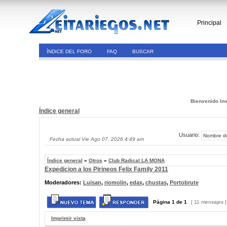
Principal
ÍNDICE DEL FORO
FAQ
BUSCAR
Bienvenido Inv
Índice general
Usuario:
Fecha actual Vie Ago 07, 2026 4:49 am
Índice general
»
Otros
»
Club Radical LA MONA
Expedicion a los Pirineos Felix Family 2011
Moderadores:
Luisan
,
riomolin
,
edax
,
chustas
,
Portobrute
Página
1
de
1
[ 11 mensajes 
Imprimir vista