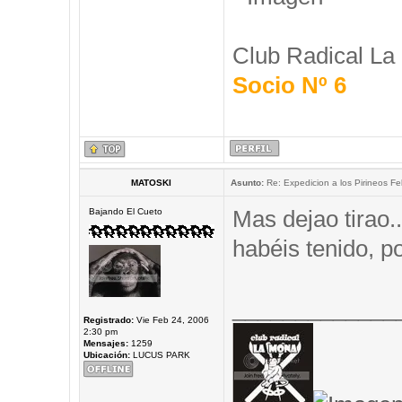
Club Radical La
Socio Nº 6
MATOSKI
Asunto:
Re: Expedicion a los Pirineos Fel
Mas dejao tirao.
Bajando El Cueto
habéis tenido, 
_____________
Registrado:
Vie Feb 24, 2006
2:30 pm
Mensajes:
1259
Ubicación:
LUCUS PARK