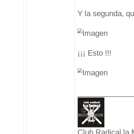
Y la segunda, q
¡¡¡ Esto !!!
_____________
Club Radical la