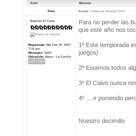
Autor
Mensaje
Felix
Asunto:
Loteria de Navidad 2015
Para no perder las b
Bajando El Cueto
que este año nos toca
1º Esta temporada est
Registrado:
Mié Feb 28, 2007
7:36 pm
juegos)
Mensajes:
3642
Ubicación:
Naron - La Coruña
2º Estamos todos alg
3º El Calvo nunca nos
4º ....ir poniendo pe
Nuestro decimillo