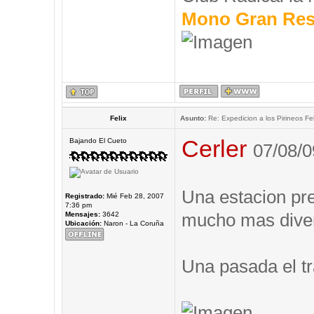
Mono Gran Res
Felix
Asunto:
Re: Expedicion a los Pirineos Fel
Cerler
Bajando El Cueto
07/08/0
Una estacion prec
Registrado:
Mié Feb 28, 2007
7:36 pm
mucho mas diver
Mensajes:
3642
Ubicación:
Naron - La Coruña
Una pasada el tr