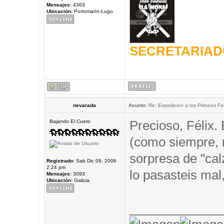
Mensajes:
4363
Ubicación:
Portomarín-Lugo
SECRETARIAD
nevarada
Asunto:
Re: Expedicion a los Pirineos Fel
Precioso, Félix.
Bajando El Cueto
(como siempre,
sorpresa de "cal
Registrado:
Sab Dic 09, 2006
2:24 pm
lo pasasteis mal,
Mensajes:
3093
Ubicación:
Galicia
_____________