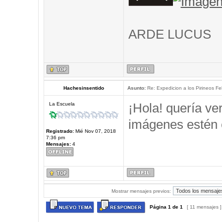
ARDE LUCUS
Hachesinsentido
Asunto:
Re: Expedicion a los Pirineos Fel
¡Hola! quería ve
La Escuela
imágenes estén 
Registrado:
Mié Nov 07, 2018
7:36 pm
Mensajes:
4
Mostrar mensajes previos:
Página
1
de
1
[ 11 mensajes 