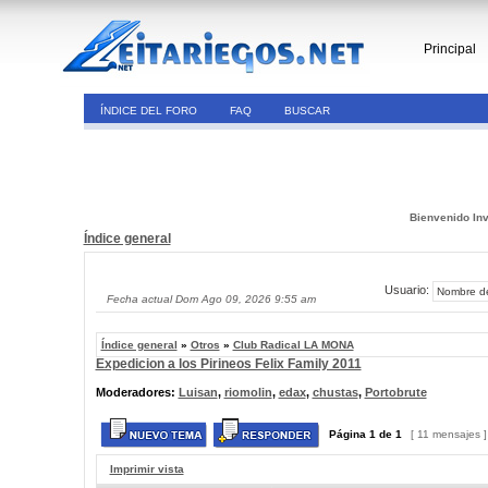
Principal
ÍNDICE DEL FORO
FAQ
BUSCAR
Bienvenido Inv
Índice general
Usuario:
Fecha actual Dom Ago 09, 2026 9:55 am
Índice general
»
Otros
»
Club Radical LA MONA
Expedicion a los Pirineos Felix Family 2011
Moderadores:
Luisan
,
riomolin
,
edax
,
chustas
,
Portobrute
Página
1
de
1
[ 11 mensajes 
Imprimir vista