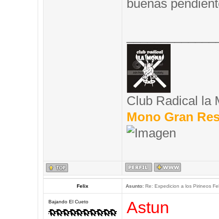
buenas pendient
_____________
Club Radical la
Mono Gran Res
Felix
Asunto:
Re: Expedicion a los Pirineos Fel
Astun
Bajando El Cueto