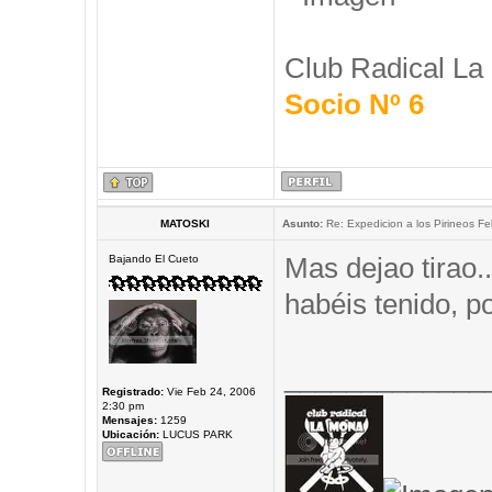
Club Radical La
Socio Nº 6
MATOSKI
Asunto:
Re: Expedicion a los Pirineos Fel
Mas dejao tirao.
Bajando El Cueto
habéis tenido, 
_____________
Registrado:
Vie Feb 24, 2006
2:30 pm
Mensajes:
1259
Ubicación:
LUCUS PARK