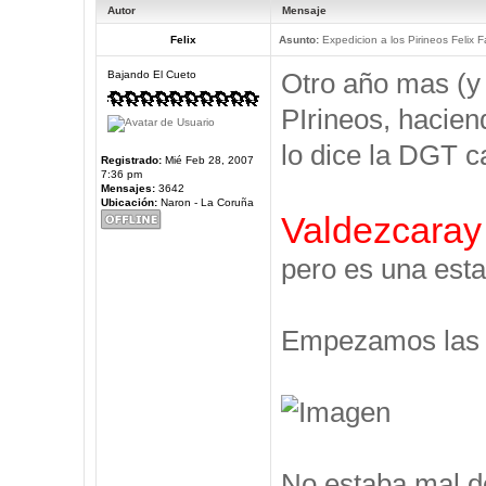
Autor
Mensaje
Felix
Asunto:
Expedicion a los Pirineos Felix F
Otro año mas (y
Bajando El Cueto
PIrineos, hacien
lo dice la DGT c
Registrado:
Mié Feb 28, 2007
7:36 pm
Mensajes:
3642
Ubicación:
Naron - La Coruña
Valdezcaray
pero es una esta
Empezamos las V
No estaba mal d