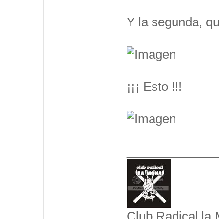
Y la segunda, q
¡¡¡ Esto !!!
_____________
Club Radical la