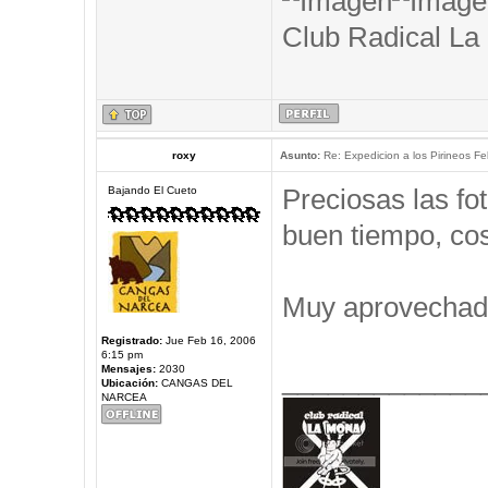
Club Radical La
roxy
Asunto:
Re: Expedicion a los Pirineos Fel
Preciosas las f
Bajando El Cueto
buen tiempo, cos
Muy aprovechad
Registrado:
Jue Feb 16, 2006
6:15 pm
Mensajes:
2030
_____________
Ubicación:
CANGAS DEL
NARCEA