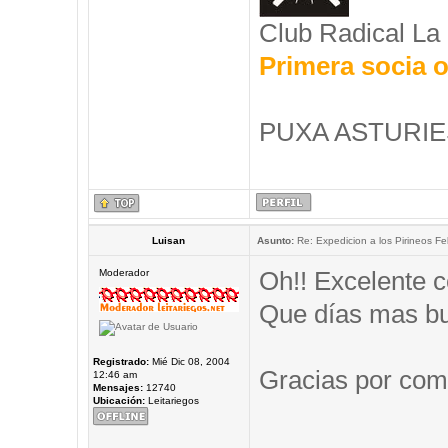
Club Radical La
Primera socia o
PUXA ASTURIES
Luisan
Asunto:
Re: Expedicion a los Pirineos Fel
Oh!! Excelente c
Moderador
Que días mas b
Registrado:
Mié Dic 08, 2004
Gracias por comp
12:46 am
Mensajes:
12740
Ubicación:
Leitariegos
_____________