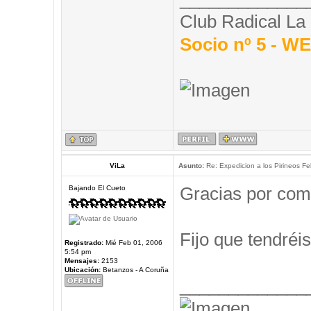
Club Radical La
Socio nº 5 - 
ViLa
Asunto:
Re: Expedicion a los Pirineos Fel
Gracias por com
Bajando El Cueto
Fijo que tendréis
Registrado:
Mié Feb 01, 2006
5:54 pm
Mensajes:
2153
Ubicación:
Betanzos - A Coruña
_____________