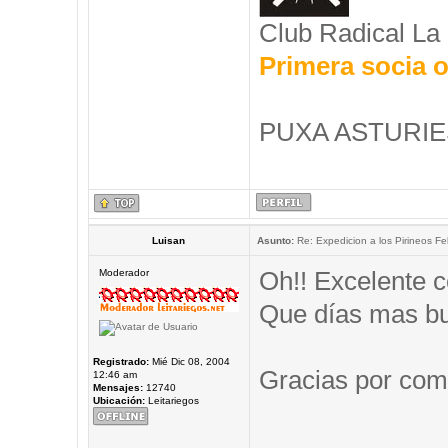
Club Radical La
Primera socia o
PUXA ASTURIES
Luisan
Asunto:
Re: Expedicion a los Pirineos Fel
Oh!! Excelente c
Moderador
Que días mas b
Registrado:
Mié Dic 08, 2004
Gracias por comp
12:46 am
Mensajes:
12740
Ubicación:
Leitariegos
_____________