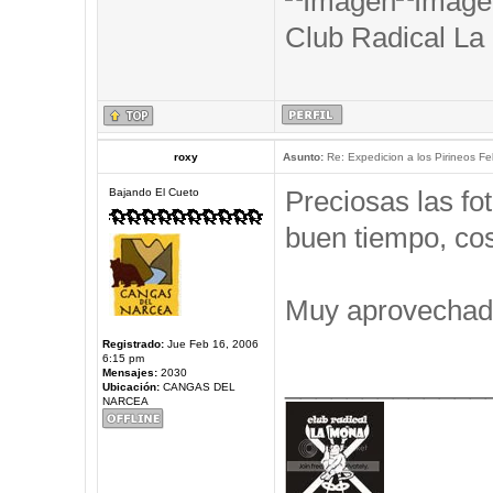
Club Radical La
roxy
Asunto:
Re: Expedicion a los Pirineos Fel
Preciosas las f
Bajando El Cueto
buen tiempo, cos
Muy aprovechad
Registrado:
Jue Feb 16, 2006
6:15 pm
Mensajes:
2030
_____________
Ubicación:
CANGAS DEL
NARCEA