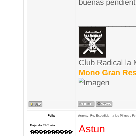
buenas pendient
_____________
Club Radical la
Mono Gran Res
Felix
Asunto:
Re: Expedicion a los Pirineos Fel
Astun
Bajando El Cueto