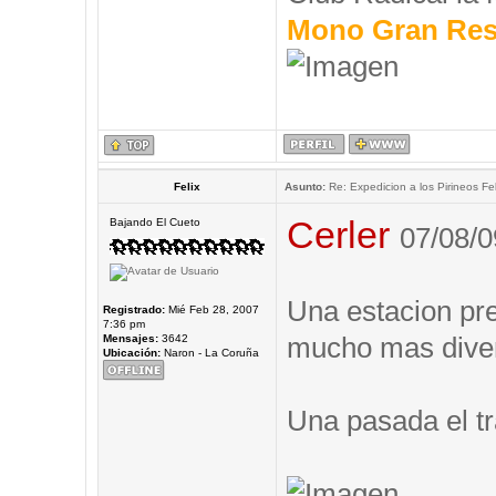
Mono Gran Res
Felix
Asunto:
Re: Expedicion a los Pirineos Fel
Cerler
Bajando El Cueto
07/08/0
Una estacion prec
Registrado:
Mié Feb 28, 2007
7:36 pm
mucho mas diver
Mensajes:
3642
Ubicación:
Naron - La Coruña
Una pasada el tr