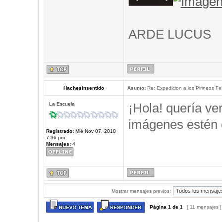
ARDE LUCUS
Hachesinsentido
Asunto:
Re: Expedicion a los Pirineos Fel
¡Hola! quería ve
La Escuela
imágenes estén 
Registrado:
Mié Nov 07, 2018
7:36 pm
Mensajes:
4
Mostrar mensajes previos:
Página
1
de
1
[ 11 mensajes 