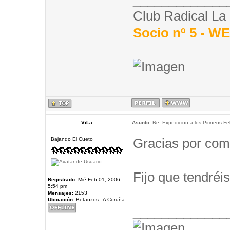
Club Radical La
Socio nº 5 - 
ViLa
Asunto:
Re: Expedicion a los Pirineos Fel
Gracias por com
Bajando El Cueto
Fijo que tendréis
Registrado:
Mié Feb 01, 2006
5:54 pm
Mensajes:
2153
Ubicación:
Betanzos - A Coruña
_____________