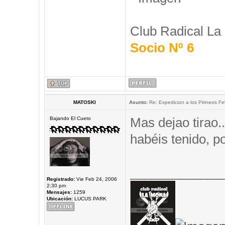
Club Radical La
Socio Nº 6
MATOSKI
Asunto:
Re: Expedicion a los Pirineos Fel
Mas dejao tirao.
Bajando El Cueto
habéis tenido, 
_____________
Registrado:
Vie Feb 24, 2006
2:30 pm
Mensajes:
1259
Ubicación:
LUCUS PARK