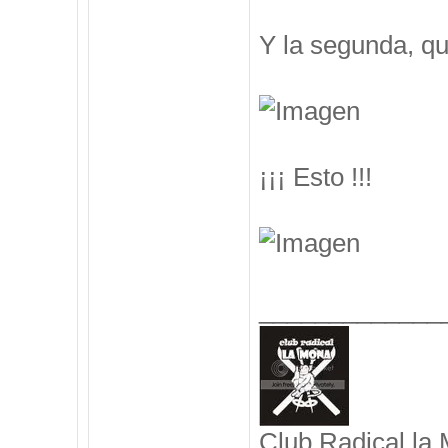
Y la segunda, q
¡¡¡ Esto !!!
_____________
Club Radical la