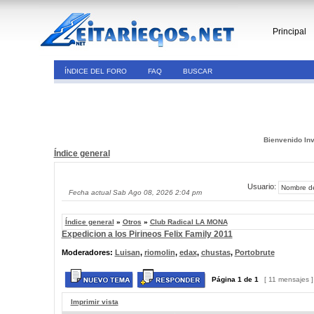
Principal
ÍNDICE DEL FORO
FAQ
BUSCAR
Bienvenido Inv
Índice general
Usuario:
Fecha actual Sab Ago 08, 2026 2:04 pm
Índice general
»
Otros
»
Club Radical LA MONA
Expedicion a los Pirineos Felix Family 2011
Moderadores:
Luisan
,
riomolin
,
edax
,
chustas
,
Portobrute
Página
1
de
1
[ 11 mensajes 
Imprimir vista