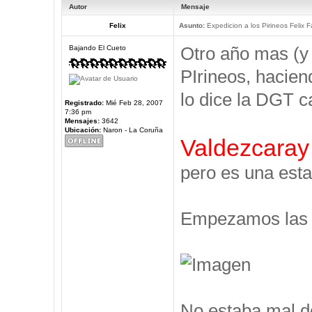
Autor
Mensaje
Felix
Asunto:
Expedicion a los Pirineos Felix F
Otro año mas (y
Bajando El Cueto
PIrineos, hacien
lo dice la DGT c
Registrado:
Mié Feb 28, 2007
7:36 pm
Mensajes:
3642
Ubicación:
Naron - La Coruña
Valdezcaray
pero es una esta
Empezamos las V
No estaba mal d