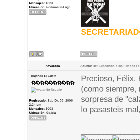
Mensajes:
4363
Ubicación:
Portomarín-Lugo
SECRETARIAD
nevarada
Asunto:
Re: Expedicion a los Pirineos Fel
Precioso, Félix.
Bajando El Cueto
(como siempre,
sorpresa de "cal
Registrado:
Sab Dic 09, 2006
2:24 pm
lo pasasteis mal,
Mensajes:
3093
Ubicación:
Galicia
_____________