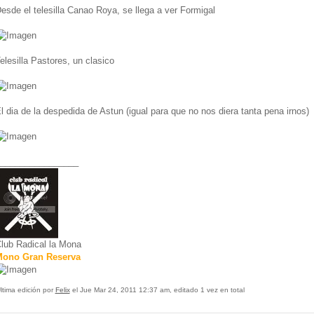
esde el telesilla Canao Roya, se llega a ver Formigal
elesilla Pastores, un clasico
l dia de la despedida de Astun (igual para que no nos diera tanta pena irnos)
________________
lub Radical la Mona
ono Gran Reserva
ltima edición por
Felix
el Jue Mar 24, 2011 12:37 am, editado 1 vez en total