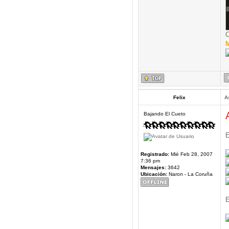
C
M
Felix
A
Bajando El Cueto
E
Registrado:
Mié Feb 28, 2007
7:36 pm
Mensajes:
3642
Ubicación:
Naron - La Coruña
E