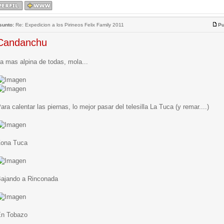
sunto:
Re: Expedicion a los Pirineos Felix Family 2011
Pu
Candanchu
a mas alpina de todas, mola...
ara calentar las piernas, lo mejor pasar del telesilla La Tuca (y remar....)
ona Tuca
ajando a Rinconada
n Tobazo