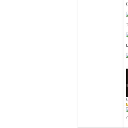
D
T
E
_
C
M
Ú