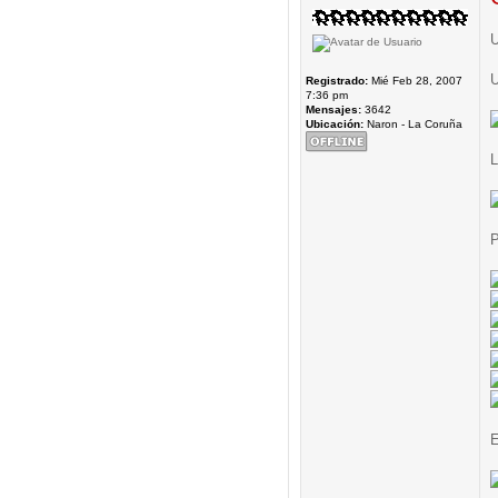
U
U
Registrado:
Mié Feb 28, 2007
7:36 pm
Mensajes:
3642
Ubicación:
Naron - La Coruña
L
P
E