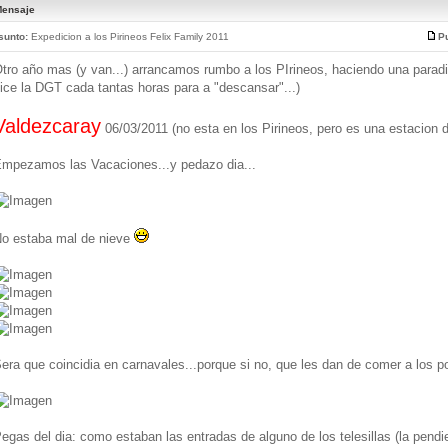
ensaje
sunto:
Expedicion a los Pirineos Felix Family 2011
Pu
tro año mas (y van...) arrancamos rumbo a los PIrineos, haciendo una paradi
ice la DGT cada tantas horas para a "descansar"...)
Valdezcaray
06/03/2011 (no esta en los Pirineos, pero es una estacion d
mpezamos las Vacaciones...y pedazo dia...
o estaba mal de nieve
era que coincidia en carnavales...porque si no, que les dan de comer a los po
egas del dia: como estaban las entradas de alguno de los telesillas (la pend