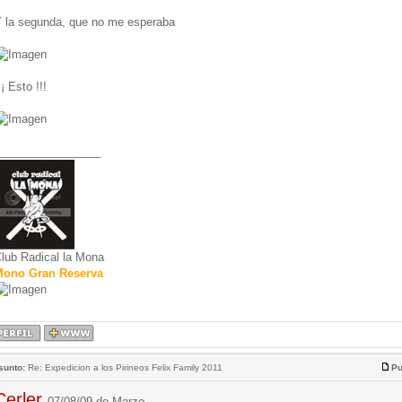
 la segunda, que no me esperaba
¡¡ Esto !!!
________________
lub Radical la Mona
ono Gran Reserva
sunto:
Re: Expedicion a los Pirineos Felix Family 2011
Pu
Cerler
07/08/09 de Marzo