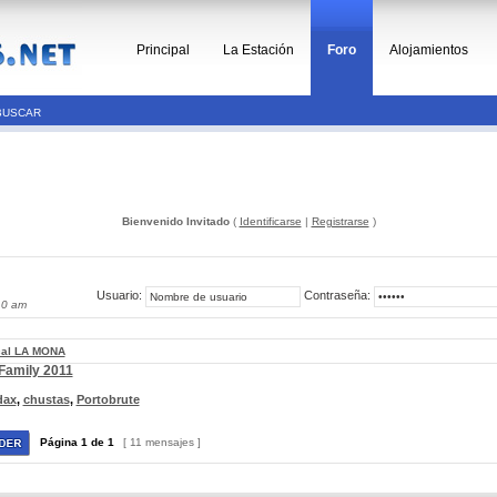
Principal
La Estación
Foro
Alojamientos
BUSCAR
Bienvenido Invitado
(
Identificarse
|
Registrarse
)
Usuario:
Contraseña:
10 am
cal LA MONA
 Family 2011
dax
,
chustas
,
Portobrute
Página
1
de
1
[ 11 mensajes ]