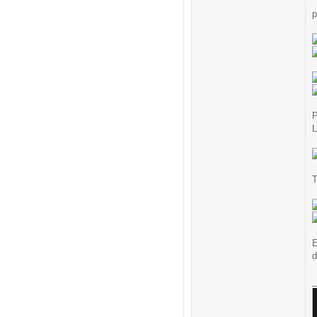
p
P
L
T
E
d
_