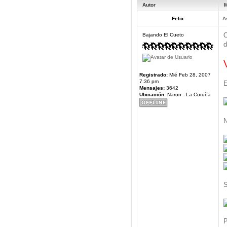
Autor
M
Felix
A
O
Bajando El Cueto
d
Registrado:
Mié Feb 28, 2007
7:36 pm
E
Mensajes:
3642
Ubicación:
Naron - La Coruña
N
S
P