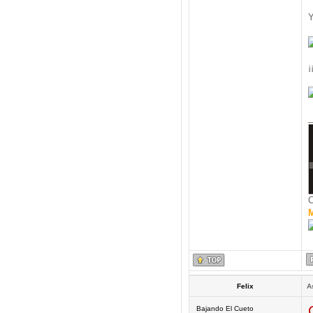
Y
¡
_
C
M
Felix
A
Bajando El Cueto