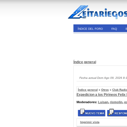
ÍNDICE DEL FORO
FAQ
Índice general
Fecha actual Dom Ago 09, 2026 8:
Índice general
»
Otros
»
Club Radi
Expedicion a los Pirineos Felix
Moderadores:
Luisan
,
riomolin
,
e
Imprimir vista