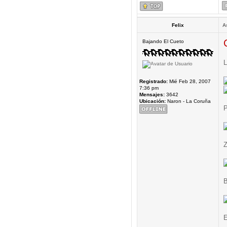
Felix
A
Bajando El Cueto
L
Registrado:
Mié Feb 28, 2007
7:36 pm
Mensajes:
3642
Ubicación:
Naron - La Coruña
P
Z
B
E